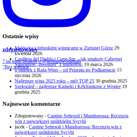
Ostatnie wpisy
Majówka z lubuskimi winnicami w Zielonej Górze
29
zdegustowany
kwietnia 2026
Casillero del Diablo i Cono Sur – jak smakuje Cabernet
7 lat temu pisałem o @gerhardwohlmuth
Sauvignon „premium” z marketów.
19 marca 2026
"Bez wątpien
6 butelek z Rafa-Wino – od Prioratu po Podkarpacie
15
stycznia 2026
Najlepsze wina 2025 roku – mój TOP 25
30 grudnia 2025
Szekszárd – najlepsze Kadarki i Kékfrankose z Węgier
19
grudnia 2025
Najnowsze komentarze
Zdegustowany
-
Cantine Settesoli i Mandrarossa: Recenzja
win z największej spółdzielni Sycylii
jacek
-
Cantine Settesoli i Mandrarossa: Recenzja win z
największej spółdzielni Sycylii