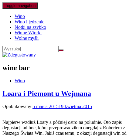
Toggle navigation
Wino
Wino i jedzenie
Notki na szybko
Winne Wtorki
Wolne myśli
wine bar
Wino
Loara i Piemont u Wejmana
Opublikowany
5 marca 2015
19 kwietnia 2015
Najpierw wzdłuż Loary a później ostro na południe. Oto zapis
degustacji ad hoc, którą przeprowadziłem onegdaj z Robertem z
Naszego Świata Win. Jakiś czas temu, z okazji degustacji win od