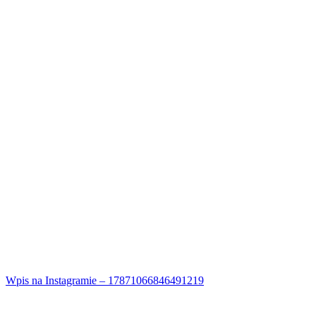
Wpis na Instagramie – 17871066846491219