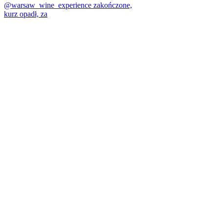
@warsaw_wine_experience zakończone,
kurz opadł, za