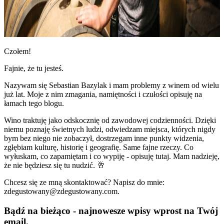
Czołem!
Fajnie, że tu jesteś.
Nazywam się Sebastian Bazylak i mam problemy z winem od wielu
już lat. Moje z nim zmagania, namiętności i czułości opisuję na
łamach tego blogu.
Wino traktuję jako odskocznię od zawodowej codzienności. Dzięki
niemu poznaję świetnych ludzi, odwiedzam miejsca, których nigdy
bym bez niego nie zobaczył, dostrzegam inne punkty widzenia,
zgłębiam kulturę, historię i geografię. Same fajne rzeczy. Co
wyłuskam, co zapamiętam i co wypiję - opisuję tutaj. Mam nadzieję,
że nie będziesz się tu nudzić. 🥂
Chcesz się ze mną skontaktować? Napisz do mnie:
zdegustowany@zdegustowany.com.
Bądź na bieżąco - najnowesze wpisy wprost na Twój
email.