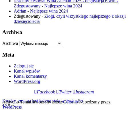
Jesienny Festiwal Wina Auchan 2025 - degustacja 6 win -
Zdegustowany
-
Najlepsze wina 2024
Adrian
-
Najlepsze wina 2024
Zdegustowany
-
Złogi, czyli wszystkiego najlepszego z okazji
dziesięciolecia
Archiwa
Archiwa
Meta
Zaloguj się
Kanał wpisów
Kanał komentarzy
WordPress.org
Facebook
Twitter
Instagram
Drodzy, zmiana jest jedyną stałą w życiu. Po
Activello Temat stworzony przez
Colorlib
Napędzany przez
12,5
WordPress