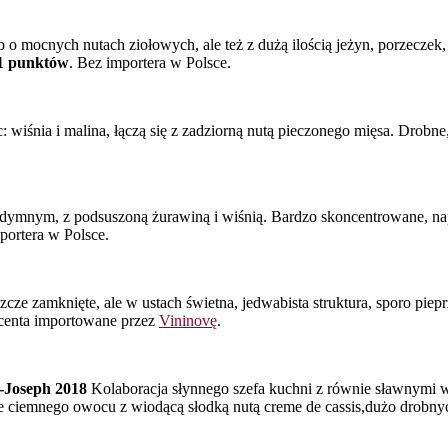
o mocnych nutach ziołowych, ale też z dużą ilością jeżyn, porzeczek, 
1 punktów
. Bez importera w Polsce.
 wiśnia i malina, łączą się z zadziorną nutą pieczonego mięsa. Drobne,
o dymnym, z podsuszoną żurawiną i wiśnią. Bardzo skoncentrowane,
portera w Polsce.
cze zamknięte, ale w ustach świetna, jedwabista struktura, sporo piep
centa importowane przez
Vininovę
.
-Joseph 2018
Kolaboracja słynnego szefa kuchni z równie sławnymi w
łne ciemnego owocu z wiodącą słodką nutą creme de cassis,dużo drobn