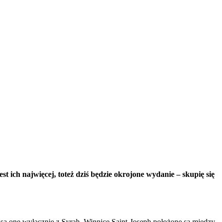
ich najwięcej, toteż dziś będzie okrojone wydanie – skupię się
są one wyłącznie z Syrah. Winnice Saint-Joseph położone są między