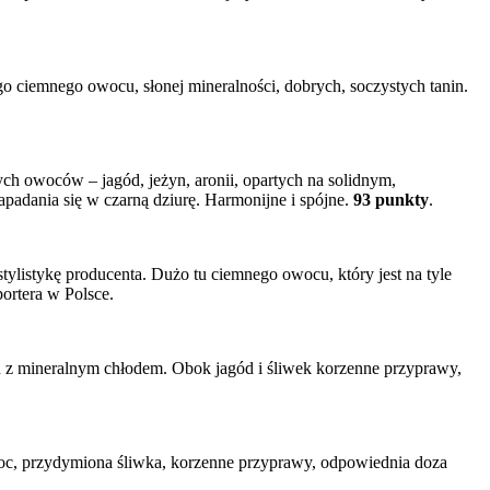
ego ciemnego owocu, słonej mineralności, dobrych, soczystych tanin.
ych owoców – jagód, jeżyn, aronii, opartych na solidnym,
padania się w czarną dziurę. Harmonijne i spójne.
93 punkty
.
ylistykę producenta. Dużo tu ciemnego owocu, który jest na tyle
portera w Polsce.
cu z mineralnym chłodem. Obok jagód i śliwek korzenne przyprawy,
woc, przydymiona śliwka, korzenne przyprawy, odpowiednia doza