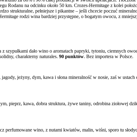
zegu Rodanu na odcinku około 50 km. Crozes-Hermitage z kolei położo
dzo strukturalne, pełniejsze i pikantne – jeśli chcecie poczuć minera
Hermitage rodzi wina bardziej przystępne, o bogatym owocu, z mniejs
 z szypułkami dało wino o aromatach papryki, tytoniu, ciemnych owoców
lidny, charakterny naturales.
90 punktów
. Bez importera w Polsce.
 jagody, jeżyny, dym, kawa i słona mineralność w nosie, zaś w ustach 
m, pieprz, kawa, dobra struktura, żywe taniny, odrobina ziołowej dzik
z perfumowane wino, z nutami kwiatów, malin, wiśni, sporo tu słodyczy