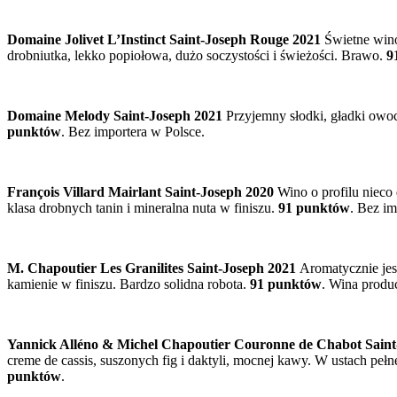
Domaine Jolivet L’Instinct Saint-Joseph Rouge 2021
Świetne wino 
drobniutka, lekko popiołowa, dużo soczystości i świeżości. Brawo.
9
Domaine Melody Saint-Joseph 2021
Przyjemny słodki, gładki owoc:
punktów
. Bez importera w Polsce.
François Villard Mairlant Saint-Joseph 2020
Wino o profilu niec
klasa drobnych tanin i mineralna nuta w finiszu.
91 punktów
. Bez im
M. Chapoutier Les Granilites Saint-Joseph 2021
Aromatycznie jesz
kamienie w finiszu. Bardzo solidna robota.
91 punktów
. Wina produ
Yannick Alléno & Michel Chapoutier Couronne de Chabot Saint
creme de cassis, suszonych fig i daktyli, mocnej kawy. W ustach pe
punktów
.