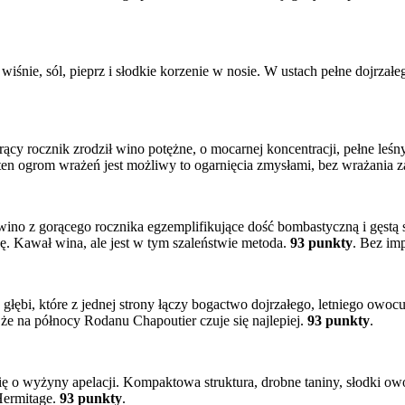
wiśnie, sól, pieprz i słodkie korzenie w nosie. W ustach pełne dojrzał
ący rocznik zrodził wino potężne, o mocarnej koncentracji, pełne leśn
en ogrom wrażeń jest możliwy to ogarnięcia zmysłami, bez wrażania za
no z gorącego rocznika egzemplifikujące dość bombastyczną i gęstą st
ę. Kawał wina, ale jest w tym szaleństwie metoda.
93 punkty
. Bez im
głębi, które z jednej strony łączy bogactwo dojrzałego, letniego owo
 że na północy Rodanu Chapoutier czuje się najlepiej.
93 punkty
.
ię o wyżyny apelacji. Kompaktowa struktura, drobne taniny, słodki o
Hermitage.
93 punkty
.