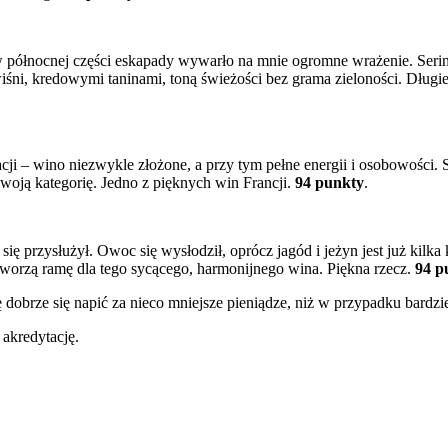
w północnej części eskapady wywarło na mnie ogromne wrażenie. Serine
ni, kredowymi taninami, toną świeżości bez grama zieloności. Długie,
ji – wino niezwykle złożone, a przy tym pełne energii i osobowości. Są 
swoją kategorię. Jedno z pięknych win Francji.
94 punkty
.
ę przysłużył. Owoc się wysłodził, oprócz jagód i jeżyn jest już kilka k
ą tworzą ramę dla tego sycącego, harmonijnego wina. Piękna rzecz.
94 p
obrze się napić za nieco mniejsze pieniądze, niż w przypadku bardzie
akredytację.