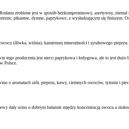
Rodanu zrobione jest w sposób bezkompromisowy, asertywny, niemal n
wietrzne, pikantne, dymne, paprykowe, z wysładzającym się finiszem. O
owocu (śliwka, wiśnia), kamiennej mineralności i syrahowego pieprz
n tego producenta jest nieco paprykowa i łodygowa, ale to jest dużo
 w Polsce.
no o aromatach ziół, pieprzu, kawy, ciemnych owoców, tytoniu i piecz
zewy dały wino o dobrym balansie między koncentracją owocu a ziołową