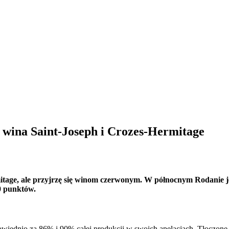
e wina Saint-Joseph i Crozes-Hermitage
age, ale przyjrzę się winom czerwonym. W północnym Rodanie jest 
0 punktów.
iednio za 86% i 90% całej produkcji w swoich apelacjach. Tłoczone 