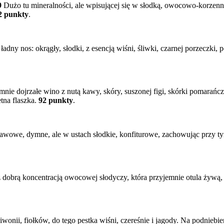
9
Dużo tu mineralności, ale wpisującej się w słodką, owocowo-korzenną,
2 punkty
.
adny nos: okrągły, słodki, z esencją wiśni, śliwki, czarnej porzeczki,
mnie dojrzałe wino z nutą kawy, skóry, suszonej figi, skórki pomarańc
tna flaszka.
92 punkty
.
awowe, dymne, ale w ustach słodkie, konfiturowe, zachowując przy ty
z dobrą koncentracją owocowej słodyczy, która przyjemnie otula żywą, 
nii, fiołków, do tego pestka wiśni, czereśnie i jagody. Na podniebien