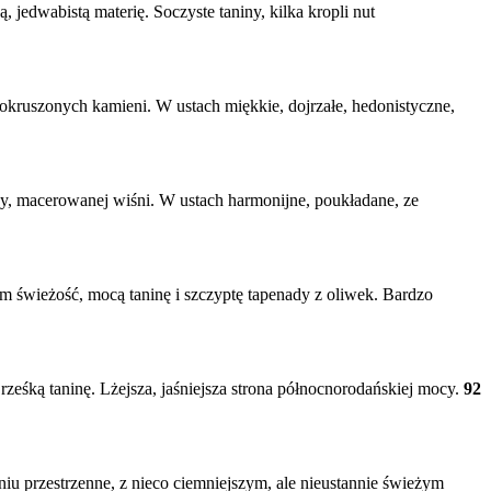
 jedwabistą materię. Soczyste taniny, kilka kropli nut
 pokruszonych kamieni. W ustach miękkie, dojrzałe, hedonistyczne,
zy, macerowanej wiśni. W ustach harmonijne, poukładane, ze
m świeżość, mocą taninę i szczyptę tapenady z oliwek. Bardzo
rześką taninę. Lżejsza, jaśniejsza strona północnorodańskiej mocy.
92
iu przestrzenne, z nieco ciemniejszym, ale nieustannie świeżym