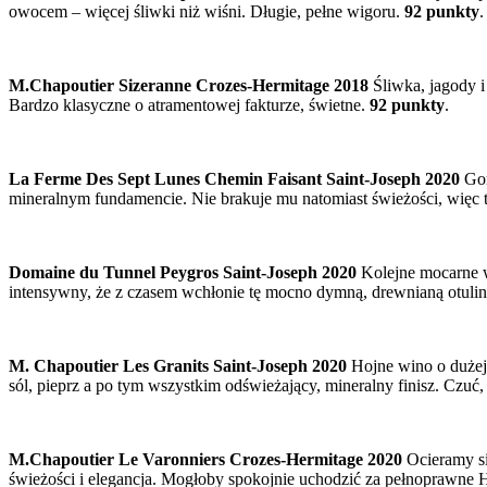
owocem – więcej śliwki niż wiśni. Długie, pełne wigoru.
92 punkty
.
M.Chapoutier Sizeranne Crozes-Hermitage 2018
Śliwka, jagody i 
Bardzo klasyczne o atramentowej fakturze, świetne.
92 punkty
.
La Ferme Des Sept Lunes Chemin Faisant Saint-Joseph 2020
Gor
mineralnym fundamencie. Nie brakuje mu natomiast świeżości, więc t
Domaine du Tunnel Peygros Saint-Joseph 2020
Kolejne mocarne wi
intensywny, że z czasem wchłonie tę mocno dymną, drewnianą otulin
M. Chapoutier Les Granits Saint-Joseph 2020
Hojne wino o dużej 
sól, pieprz a po tym wszystkim odświeżający, mineralny finisz. Czuć,
M.Chapoutier Le Varonniers Crozes-Hermitage 2020
Ocieramy s
świeżości i elegancja. Mogłoby spokojnie uchodzić za pełnoprawne 