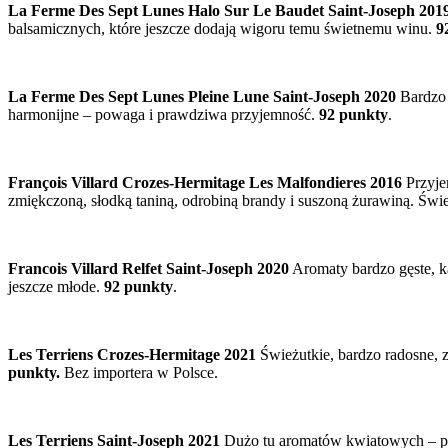
La Ferme Des Sept Lunes Halo Sur Le Baudet Saint-Joseph 201
balsamicznych, które jeszcze dodają wigoru temu świetnemu winu.
9
La Ferme Des Sept Lunes Pleine Lune Saint-Joseph 2020
Bardzo ł
harmonijne – powaga i prawdziwa przyjemność.
92 punkty
.
François Villard Crozes-Hermitage Les Malfondieres 2016
Przyje
zmiękczoną, słodką taniną, odrobiną brandy i suszoną żurawiną. Świe
Francois Villard Relfet Saint-Joseph 2020
Aromaty bardzo gęste, k
jeszcze młode.
92 punkty
.
Les Terriens Crozes-Hermitage 2021
Świeżutkie, bardzo radosne, 
punkty.
Bez importera w Polsce.
Les Terriens Saint-Joseph 2021
Dużo tu aromatów kwiatowych – piwo