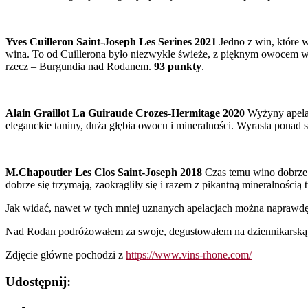
Yves Cuilleron Saint-Joseph Les Serines 2021
Jedno z win, które 
wina. To od Cuillerona było niezwykle świeże, z pięknym owocem wiś
rzecz – Burgundia nad Rodanem.
93 punkty
.
Alain Graillot La Guiraude Crozes-Hermitage 2020
Wyżyny apelac
eleganckie taniny, duża głębia owocu i mineralności. Wyrasta ponad 
M.Chapoutier Les Clos Saint-Joseph 2018
Czas temu wino dobrze si
dobrze się trzymają, zaokrągliły się i razem z pikantną mineralności
Jak widać, nawet w tych mniej uznanych apelacjach można naprawdę d
Nad Rodan podróżowałem za swoje, degustowałem na dziennikarską 
Zdjęcie główne pochodzi z
https://www.vins-rhone.com/
Udostępnij: