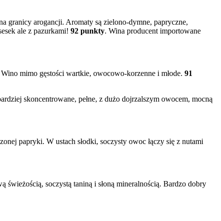
a granicy arogancji. Aromaty są zielono-dymne, papryczne,
sesek ale z pazurkami!
92 punkty
. Wina producent importowane
u. Wino mimo gęstości wartkie, owocowo-korzenne i młode.
91
 bardziej skoncentrowane, pełne, z dużo dojrzalszym owocem, mocną
onej papryki. W ustach słodki, soczysty owoc łączy się z nutami
 świeżością, soczystą taniną i słoną mineralnością. Bardzo dobry