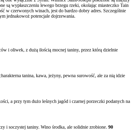
ne są wypłaszczeniu lewego brzegu rzeki, okolając miasteczko Tain
lność w czerwonych winach, jest do bardzo dobry adres. Szczególnie
zym jednakowoż potencjale dojrzewania.
 i oliwek, z dużą ilością mocnej taniny, przez którą dzielnie
charakterna tanina, kawa, jeżyny, pewna surowość, ale za nią idzie
ości, a przy tym dużo leśnych jagód i czarnej porzeczki podanych na
 i soczystej taniny. Wino środka, ale solidnie zrobione.
90