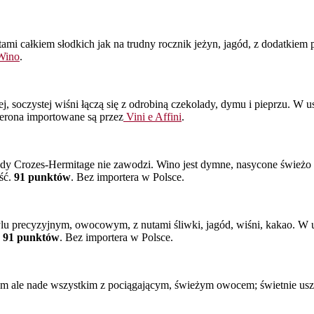
ami całkiem słodkich jak na trudny rocznik jeżyn, jagód, z dodatkiem 
Wino
.
j, soczystej wiśni łączą się z odrobiną czekolady, dymu i pieprzu. W
lerona importowane są przez
Vini e Affini
.
 Crozes-Hermitage nie zawodzi. Wino jest dymne, nasycone świeżo zm
ść.
91 punktów
. Bez importera w Polsce.
lu precyzyjnym, owocowym, z nutami śliwki, jagód, wiśni, kakao. W
!
91 punktów
. Bez importera w Polsce.
m ale nade wszystkim z pociągającym, świeżym owocem; świetnie uszy