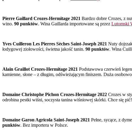
Pierre Gaillard Crozes-Hermitage 2021
Bardzo dobre Crozes, z nut
wino.
90 punktów
. Wina Gaillarda importowane są przez
Lutomski 
Yves Cuilleron Les Pierres Sèches Saint-Joseph 2021
Nuty dojrzałe
łodygowej ziołowości, świetna jakość tanin.
90 punktów
. Wina Cuil
Alain Graillot Crozes-Hermitage 2021
Podstawowa czerwień legendy
kamienne, słone – z długim, odświeżającym finiszem. Duża osobowo
Domaine Christophe Pichon Crozes-Hermitage 2022
Crozes w sty
odrobina pestki wiśni, soczysta tanina wiśniowej skórki. Chce się pić
Domaine Garon Agricola Saint-Joseph 2021
Pełne, sycące, z dyme
punktów
. Bez importera w Polsce.