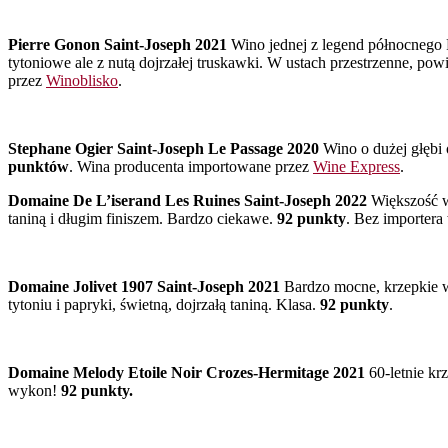
Pierre Gonon Saint-Joseph 2021
Wino jednej z legend północnego 
tytoniowe ale z nutą dojrzałej truskawki. W ustach przestrzenne, po
przez
Winoblisko
.
Stephane Ogier Saint-Joseph Le Passage 2020
Wino o dużej głębi 
punktów
. Wina producenta importowane przez
Wine Express
.
Domaine De L’iserand Les Ruines Saint-Joseph 2022
Większość wi
taniną i długim finiszem. Bardzo ciekawe.
92 punkty
. Bez importera
Domaine Jolivet 1907 Saint-Joseph 2021
Bardzo mocne, krzepkie wi
tytoniu i papryki, świetną, dojrzałą taniną. Klasa.
92 punkty
.
Domaine Melody Etoile Noir Crozes-Hermitage 2021
60-letnie kr
wykon!
92 punkty.