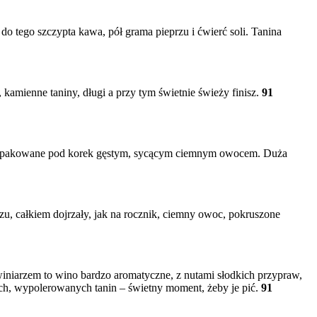
do tego szczypta kawa, pół grama pieprzu i ćwierć soli. Tanina
 kamienne taniny, długi a przy tym świetnie świeży finisz.
91
 napakowane pod korek gęstym, sycącym ciemnym owocem. Duża
rzu, całkiem dojrzały, jak na rocznik, ciemny owoc, pokruszone
iniarzem to wino bardzo aromatyczne, z nutami słodkich przypraw,
ych, wypolerowanych tanin – świetny moment, żeby je pić.
91