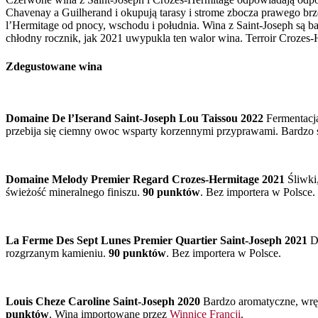
Chavenay a Guilherand i okupują tarasy i strome zbocza prawego br
l’Hermitage od pnocy, wschodu i południa. Wina z Saint-Joseph są bar
chłodny rocznik, jak 2021 uwypukla ten walor wina. Terroir Crozes-
Zdegustowane wina
Domaine De l’Iserand
Saint-Joseph Lou Taissou 2022
Fermentacja
przebija się ciemny owoc wsparty korzennymi przyprawami. Bardzo so
Domaine Melody Premier Regard Crozes-Hermitage 2021
Śliwki,
świeżość mineralnego finiszu.
90 punktów
. Bez importera w Polsce.
La Ferme Des Sept Lunes Premier Quartier Saint-Joseph 2021
Dy
rozgrzanym kamieniu.
90 punktów
. Bez importera w Polsce.
Louis Cheze Caroline Saint-Joseph 2020
Bardzo aromatyczne, wręc
punktów
. Wina importowane przez
Winnice Francji
.