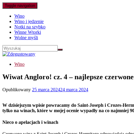
Toggle navigation
Wino
Wino i jedzenie
Notki na szybko
Winne Wtorki
Wolne myśli
Wino
Wiwat Angloro! cz. 4 – najlepsze czerwon
Opublikowany
25 marca 2024
24 marca 2024
W dzisiejszym wpisie powracamy do Saint-Joseph i Crozes-Hermit
tylko na winach, które w mojej ocenie wypadły na co najmniej 9
Nieco o apelacjach i winach
Czerwone wina z Saint-Joseph i Crozes-Hermitage odpowiadają odpow