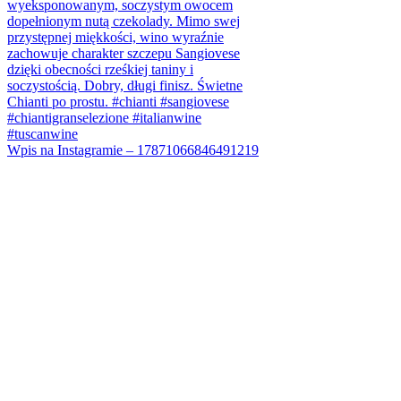
Wpis na Instagramie – 17871066846491219