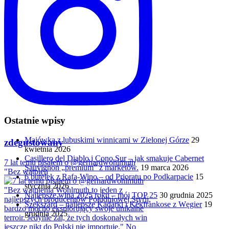
Ostatnie wpisy
Majówka z lubuskimi winnicami w Zielonej Górze
29
zdegustowany
kwietnia 2026
Casillero del Diablo i Cono Sur – jak smakuje Cabernet
7 lat temu pisałem o @gerhardwohlmuth
Sauvignon „premium” z marketów.
19 marca 2026
"Bez wątpien
6 butelek z Rafa-Wino – od Prioratu po Podkarpacie
15
stycznia 2026
Najlepsze wina 2025 roku – mój TOP 25
30 grudnia 2025
Szekszárd – najlepsze Kadarki i Kékfrankose z Węgier
19
grudnia 2025