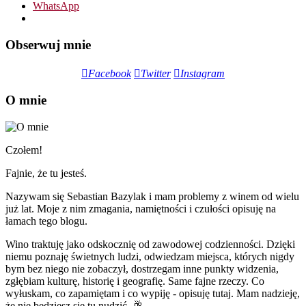
WhatsApp
Obserwuj mnie
Facebook
Twitter
Instagram
O mnie
Czołem!
Fajnie, że tu jesteś.
Nazywam się Sebastian Bazylak i mam problemy z winem od wielu
już lat. Moje z nim zmagania, namiętności i czułości opisuję na
łamach tego blogu.
Wino traktuję jako odskocznię od zawodowej codzienności. Dzięki
niemu poznaję świetnych ludzi, odwiedzam miejsca, których nigdy
bym bez niego nie zobaczył, dostrzegam inne punkty widzenia,
zgłębiam kulturę, historię i geografię. Same fajne rzeczy. Co
wyłuskam, co zapamiętam i co wypiję - opisuję tutaj. Mam nadzieję,
że nie będziesz się tu nudzić. 🥂