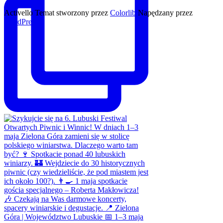
Activello Temat stworzony przez
Colorlib
Napędzany przez
WordPress