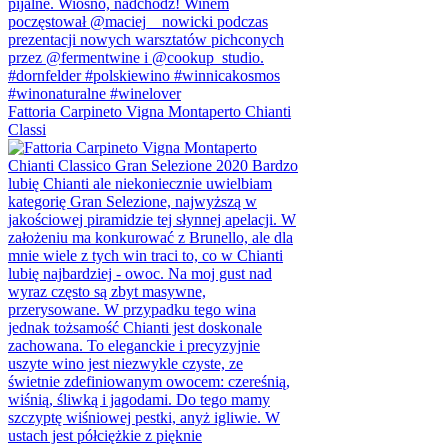
Fattoria Carpineto Vigna Montaperto Chianti
Classi