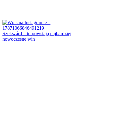
Szekszárd – tu powstają najbardziej
nowoczesne win