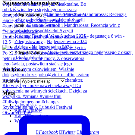
Najnowsze komentarze
Zdegustowany
-
Cantine Settesoli i Mandrarossa: Recenzja
win z największej spółdzielni Sycylii
jacek
-
Cantine Settesoli i Mandrarossa: Recenzja win z
największej spółdzielni Sycylii
Jesienny Festiwal Wina Auchan 2025 - degustacja 6 win -
Drodzy, zmiana jest jedyną stałą w życiu. Po
Zdegustowany
-
Najlepsze wina 2024
12,5
Adrian
-
Najlepsze wina 2024
Zdegustowany
-
Złogi, czyli wszystkiego najlepszego z okazji
dziesięciolecia
Archiwa
Archiwa
Meta
Zaloguj się
Szykujcie się na 6. Lubuski Festiwal
Kanał wpisów
Otwartych Piw
Kanał komentarzy
WordPress.org
Facebook
Twitter
Instagram