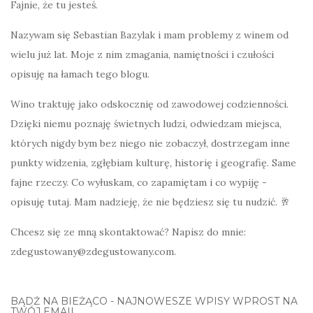
Fajnie, że tu jesteś.
Nazywam się Sebastian Bazylak i mam problemy z winem od
wielu już lat. Moje z nim zmagania, namiętności i czułości
opisuję na łamach tego blogu.
Wino traktuję jako odskocznię od zawodowej codzienności.
Dzięki niemu poznaję świetnych ludzi, odwiedzam miejsca,
których nigdy bym bez niego nie zobaczył, dostrzegam inne
punkty widzenia, zgłębiam kulturę, historię i geografię. Same
fajne rzeczy. Co wyłuskam, co zapamiętam i co wypiję -
opisuję tutaj. Mam nadzieję, że nie będziesz się tu nudzić. 🥂
Chcesz się ze mną skontaktować? Napisz do mnie:
zdegustowany@zdegustowany.com.
BĄDŹ NA BIEŻĄCO - NAJNOWESZE WPISY WPROST NA
TWÓJ EMAIL.