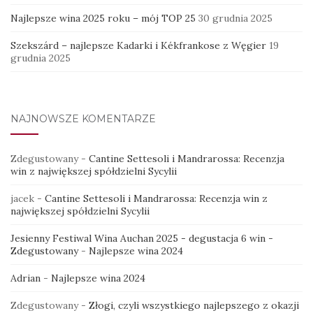
Najlepsze wina 2025 roku – mój TOP 25
30 grudnia 2025
Szekszárd – najlepsze Kadarki i Kékfrankose z Węgier
19
grudnia 2025
NAJNOWSZE KOMENTARZE
Zdegustowany
-
Cantine Settesoli i Mandrarossa: Recenzja
win z największej spółdzielni Sycylii
jacek
-
Cantine Settesoli i Mandrarossa: Recenzja win z
największej spółdzielni Sycylii
Jesienny Festiwal Wina Auchan 2025 - degustacja 6 win -
Zdegustowany
-
Najlepsze wina 2024
Adrian
-
Najlepsze wina 2024
Zdegustowany
-
Złogi, czyli wszystkiego najlepszego z okazji