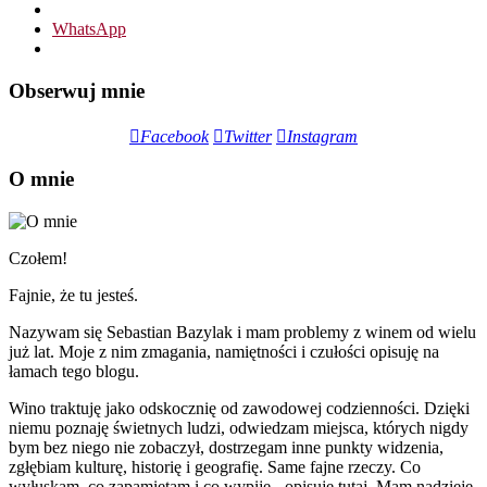
WhatsApp
Obserwuj mnie
Facebook
Twitter
Instagram
O mnie
Czołem!
Fajnie, że tu jesteś.
Nazywam się Sebastian Bazylak i mam problemy z winem od wielu
już lat. Moje z nim zmagania, namiętności i czułości opisuję na
łamach tego blogu.
Wino traktuję jako odskocznię od zawodowej codzienności. Dzięki
niemu poznaję świetnych ludzi, odwiedzam miejsca, których nigdy
bym bez niego nie zobaczył, dostrzegam inne punkty widzenia,
zgłębiam kulturę, historię i geografię. Same fajne rzeczy. Co
wyłuskam, co zapamiętam i co wypiję - opisuję tutaj. Mam nadzieję,