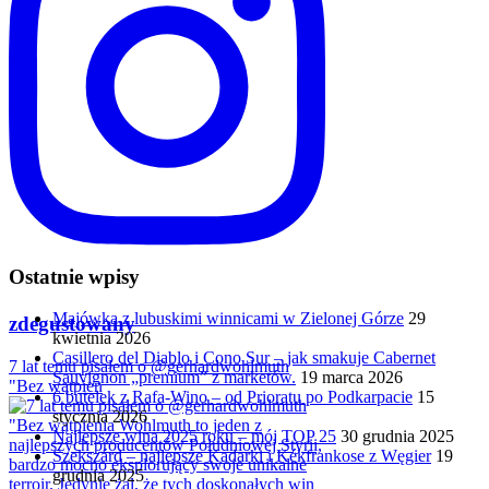
Ostatnie wpisy
Majówka z lubuskimi winnicami w Zielonej Górze
29
zdegustowany
kwietnia 2026
Casillero del Diablo i Cono Sur – jak smakuje Cabernet
7 lat temu pisałem o @gerhardwohlmuth
Sauvignon „premium” z marketów.
19 marca 2026
"Bez wątpien
6 butelek z Rafa-Wino – od Prioratu po Podkarpacie
15
stycznia 2026
Najlepsze wina 2025 roku – mój TOP 25
30 grudnia 2025
Szekszárd – najlepsze Kadarki i Kékfrankose z Węgier
19
grudnia 2025