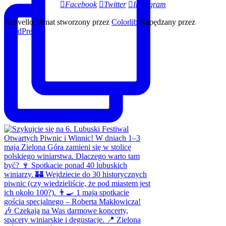
Facebook
Twitter
Instagram
Activello Temat stworzony przez
Colorlib
Napędzany przez
WordPress