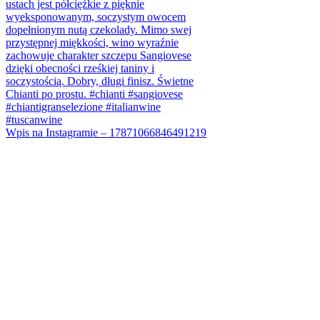
Wpis na Instagramie – 17871066846491219