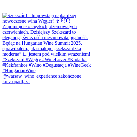
@warsaw_wine_experience zakończone,
kurz opadł, za