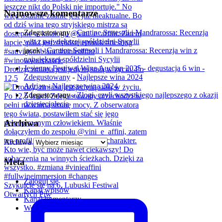
Najnowsze komentarze
Zdegustowany
-
Cantine Settesoli i Mandrarossa: Recenzja
win z największej spółdzielni Sycylii
jacek
-
Cantine Settesoli i Mandrarossa: Recenzja win z
największej spółdzielni Sycylii
Jesienny Festiwal Wina Auchan 2025 - degustacja 6 win -
Drodzy, zmiana jest jedyną stałą w życiu. Po
Zdegustowany
-
Najlepsze wina 2024
12,5
Adrian
-
Najlepsze wina 2024
Zdegustowany
-
Złogi, czyli wszystkiego najlepszego z okazji
dziesięciolecia
Archiwa
Archiwa
Meta
Zaloguj się
Szykujcie się na 6. Lubuski Festiwal
Kanał wpisów
Otwartych Piw
Kanał komentarzy
WordPress.org