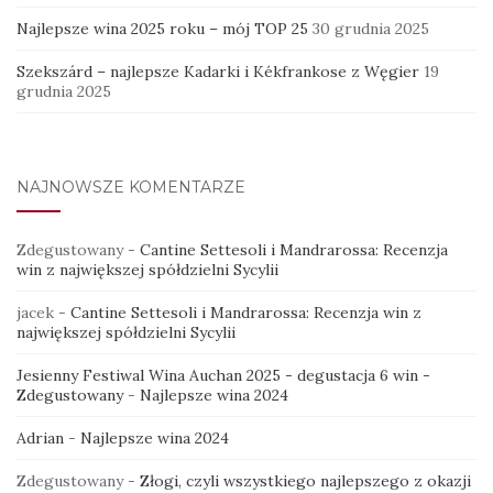
Najlepsze wina 2025 roku – mój TOP 25
30 grudnia 2025
Szekszárd – najlepsze Kadarki i Kékfrankose z Węgier
19
grudnia 2025
NAJNOWSZE KOMENTARZE
Zdegustowany
-
Cantine Settesoli i Mandrarossa: Recenzja
win z największej spółdzielni Sycylii
jacek
-
Cantine Settesoli i Mandrarossa: Recenzja win z
największej spółdzielni Sycylii
Jesienny Festiwal Wina Auchan 2025 - degustacja 6 win -
Zdegustowany
-
Najlepsze wina 2024
Adrian
-
Najlepsze wina 2024
Zdegustowany
-
Złogi, czyli wszystkiego najlepszego z okazji