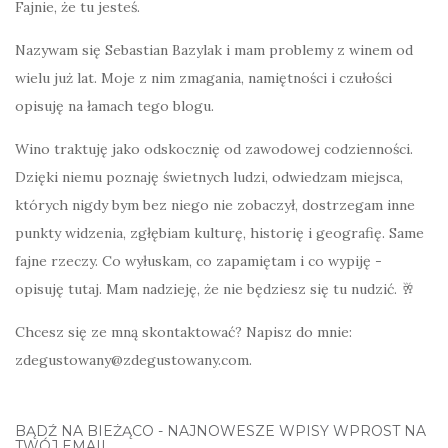
Fajnie, że tu jesteś.
Nazywam się Sebastian Bazylak i mam problemy z winem od
wielu już lat. Moje z nim zmagania, namiętności i czułości
opisuję na łamach tego blogu.
Wino traktuję jako odskocznię od zawodowej codzienności.
Dzięki niemu poznaję świetnych ludzi, odwiedzam miejsca,
których nigdy bym bez niego nie zobaczył, dostrzegam inne
punkty widzenia, zgłębiam kulturę, historię i geografię. Same
fajne rzeczy. Co wyłuskam, co zapamiętam i co wypiję -
opisuję tutaj. Mam nadzieję, że nie będziesz się tu nudzić. 🥂
Chcesz się ze mną skontaktować? Napisz do mnie:
zdegustowany@zdegustowany.com.
BĄDŹ NA BIEŻĄCO - NAJNOWESZE WPISY WPROST NA
TWÓJ EMAIL.