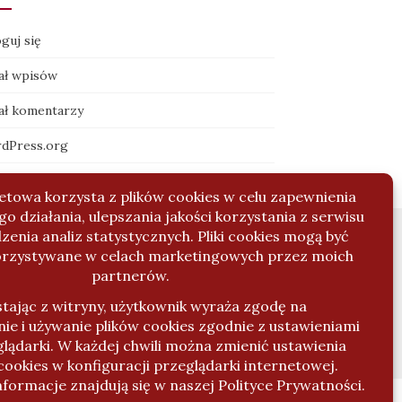
guj się
ał wpisów
ał komentarzy
dPress.org