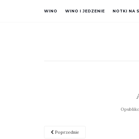
WINO
WINO I JEDZENIE
NOTKI NA 
Opublik
Poprzednie