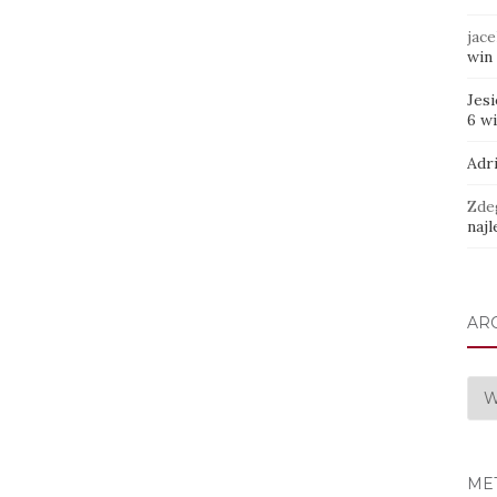
jace
win 
Jes
6 w
Adr
Zde
najl
AR
Arc
ME