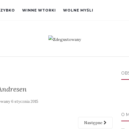
SZYBKO
WINNE WTORKI
WOLNE MYŚLI
OB
Andresen
owany
6 stycznia 2015
O 
Następne