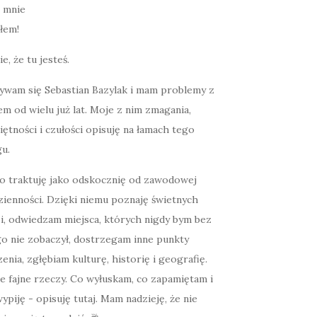
łem!
ie, że tu jesteś.
ywam się Sebastian Bazylak i mam problemy z
m od wielu już lat. Moje z nim zmagania,
ętności i czułości opisuję na łamach tego
u.
o traktuję jako odskocznię od zawodowej
zienności. Dzięki niemu poznaję świetnych
zi, odwiedzam miejsca, których nigdy bym bez
go nie zobaczył, dostrzegam inne punkty
enia, zgłębiam kulturę, historię i geografię.
e fajne rzeczy. Co wyłuskam, co zapamiętam i
ypiję - opisuję tutaj. Mam nadzieję, że nie