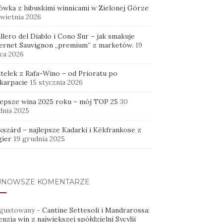
WCZYTAJ WIĘCEJ...
ówka z lubuskimi winnicami w Zielonej Górze
kwietnia 2026
Obserwuj na Instagramie
llero del Diablo i Cono Sur – jak smakuje
ernet Sauvignon „premium” z marketów.
19
ca 2026
utelek z Rafa-Wino – od Prioratu po
karpacie
15 stycznia 2026
lepsze wina 2025 roku – mój TOP 25
30
dnia 2025
kszárd – najlepsze Kadarki i Kékfrankose z
ier
19 grudnia 2025
JNOWSZE KOMENTARZE
gustowany
-
Cantine Settesoli i Mandrarossa:
nzja win z największej spółdzielni Sycylii