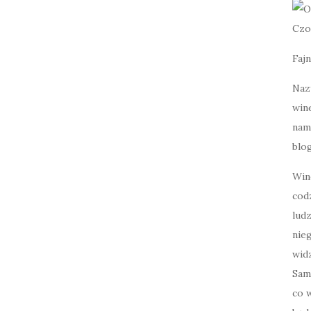
Czo
Fajn
Naz
wine
nami
blog
Win
cod
lud
nie
widz
Sam
co w