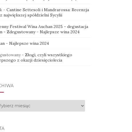
k
-
Cantine Settesoli i Mandrarossa: Recenzja
z największej spółdzielni Sycylii
ienny Festiwal Wina Auchan 2025 - degustacja
in - Zdegustowany
-
Najlepsze wina 2024
ian
-
Najlepsze wina 2024
gustowany
-
Złogi, czyli wszystkiego
epszego z okazji dziesięciolecia
CHIWA
hiwa
TA