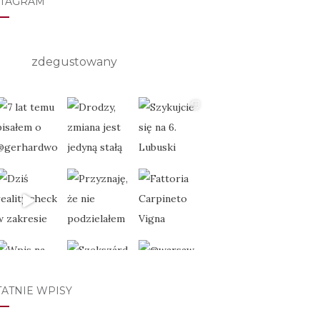
STAGRAM
zdegustowany
TATNIE WPISY