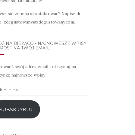
iesz się tu nudzić. 🥂
esz się ze mną skontaktować? Napisz do
e: zdegustowany@zdegustowany.com.
DŹ NA BIEŻĄCO - NAJNOWESZE WPISY
ROST NA TWÓJ EMAIL.
owadź swój adres email i otrzymuj na
zynkę najnowsze wpisy
es
l
SUBSKRYBUJ