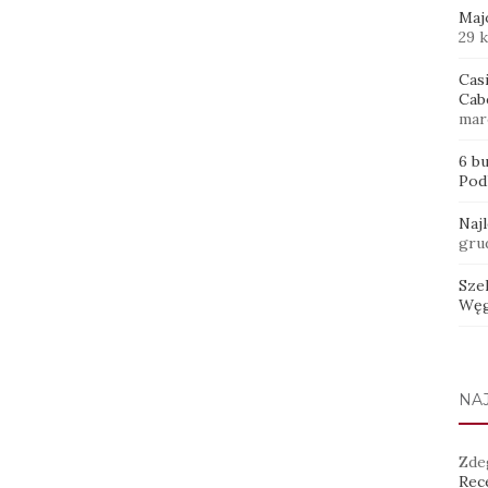
Maj
29 
Casi
Cab
mar
6 b
Pod
Naj
gru
Sze
Węg
NA
Zde
Rece