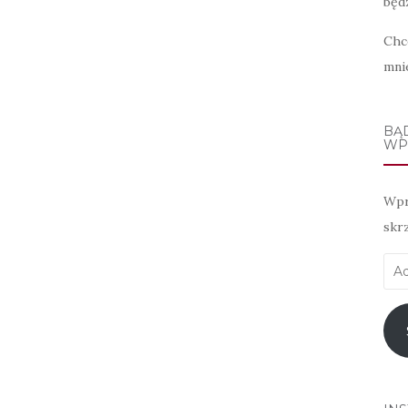
będz
Chc
mni
BĄ
WP
Wpr
skr
Adr
e-
mai