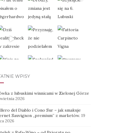
TATNIE WPISY
WCZYTAJ WIĘCEJ...
ówka z lubuskimi winnicami w Zielonej Górze
kwietnia 2026
Obserwuj na Instagramie
llero del Diablo i Cono Sur – jak smakuje
ernet Sauvignon „premium” z marketów.
19
ca 2026
utelek z Rafa-Wino – od Prioratu po