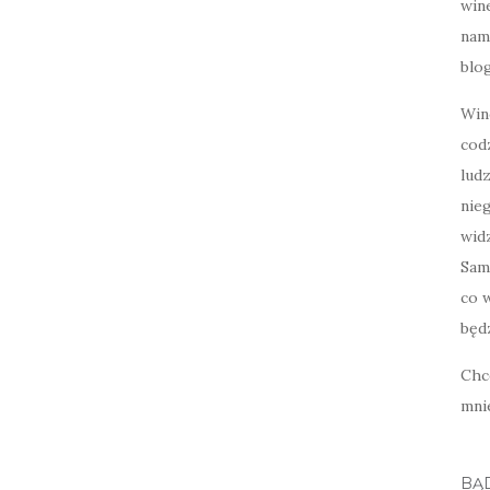
wine
nami
blog
Win
cod
lud
nie
widz
Sam
co w
będz
Chc
mni
BĄ