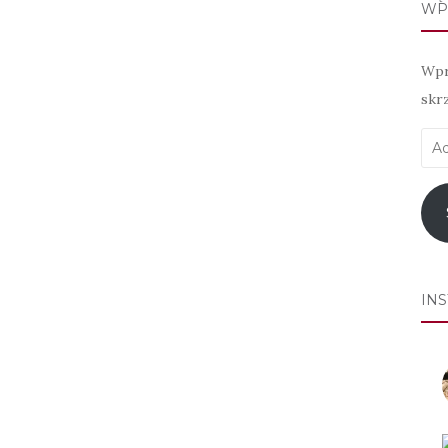
WP
Wpr
skr
Adr
e-
mai
IN