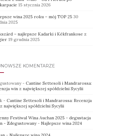
karpacie
15 stycznia 2026
lepsze wina 2025 roku – mój TOP 25
30
dnia 2025
kszárd – najlepsze Kadarki i Kékfrankose z
ier
19 grudnia 2025
JNOWSZE KOMENTARZE
gustowany
-
Cantine Settesoli i Mandrarossa:
nzja win z największej spółdzielni Sycylii
k
-
Cantine Settesoli i Mandrarossa: Recenzja
z największej spółdzielni Sycylii
ienny Festiwal Wina Auchan 2025 - degustacja
in - Zdegustowany
-
Najlepsze wina 2024
ian
-
Najlepsze wina 2024