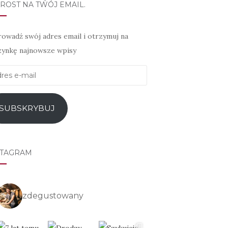
ROST NA TWÓJ EMAIL.
owadź swój adres email i otrzymuj na
zynkę najnowsze wpisy
es
l
SUBSKRYBUJ
STAGRAM
zdegustowany