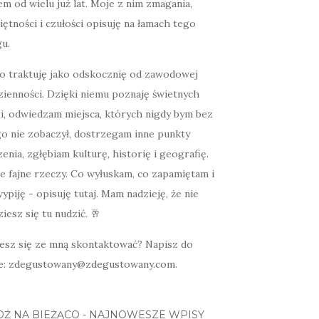
m od wielu już lat. Moje z nim zmagania,
ętności i czułości opisuję na łamach tego
u.
o traktuję jako odskocznię od zawodowej
zienności. Dzięki niemu poznaję świetnych
zi, odwiedzam miejsca, których nigdy bym bez
go nie zobaczył, dostrzegam inne punkty
enia, zgłębiam kulturę, historię i geografię.
e fajne rzeczy. Co wyłuskam, co zapamiętam i
ypiję - opisuję tutaj. Mam nadzieję, że nie
iesz się tu nudzić. 🥂
esz się ze mną skontaktować? Napisz do
e: zdegustowany@zdegustowany.com.
DŹ NA BIEŻĄCO - NAJNOWESZE WPISY