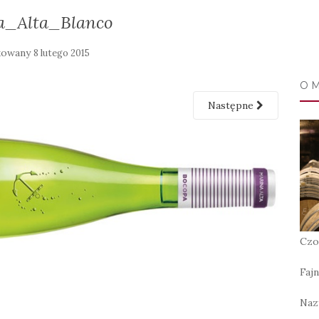
a_Alta_Blanco
kowany
8 lutego 2015
O 
Następne
Czo
Fajn
Naz