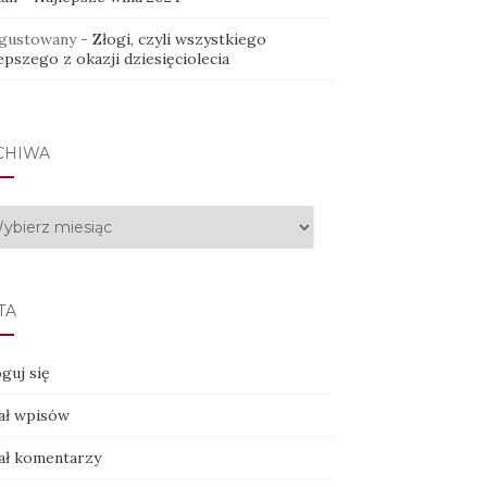
gustowany
-
Złogi, czyli wszystkiego
epszego z okazji dziesięciolecia
CHIWA
hiwa
TA
guj się
ał wpisów
ał komentarzy