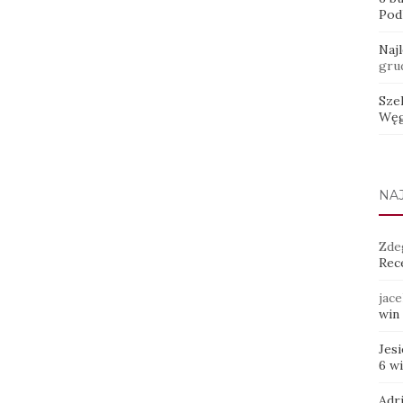
Pod
Naj
gru
Sze
Węg
NA
Zde
Rece
jace
win 
Jes
6 w
Adr