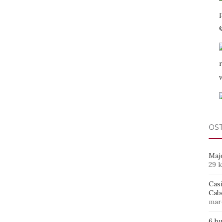
OS
Maj
29 
Casi
Cab
mar
6 b