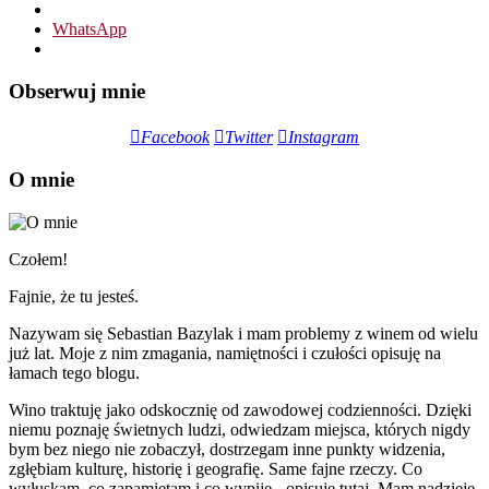
WhatsApp
Obserwuj mnie
Facebook
Twitter
Instagram
O mnie
Czołem!
Fajnie, że tu jesteś.
Nazywam się Sebastian Bazylak i mam problemy z winem od wielu
już lat. Moje z nim zmagania, namiętności i czułości opisuję na
łamach tego blogu.
Wino traktuję jako odskocznię od zawodowej codzienności. Dzięki
niemu poznaję świetnych ludzi, odwiedzam miejsca, których nigdy
bym bez niego nie zobaczył, dostrzegam inne punkty widzenia,
zgłębiam kulturę, historię i geografię. Same fajne rzeczy. Co
wyłuskam, co zapamiętam i co wypiję - opisuję tutaj. Mam nadzieję,