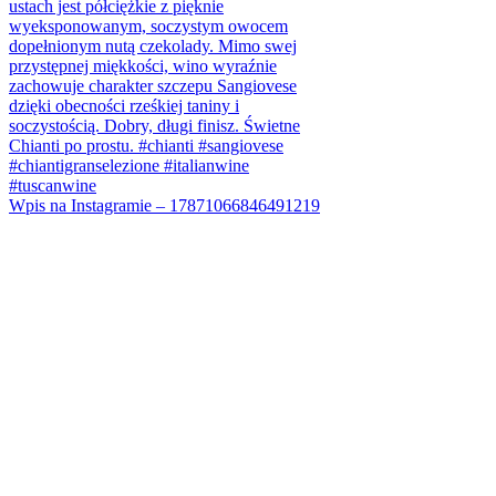
Wpis na Instagramie – 17871066846491219