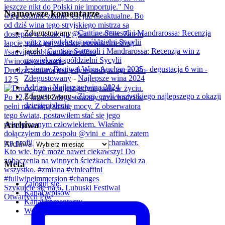
Najnowsze komentarze
Zdegustowany
-
Cantine Settesoli i Mandrarossa: Recenzja
win z największej spółdzielni Sycylii
jacek
-
Cantine Settesoli i Mandrarossa: Recenzja win z
największej spółdzielni Sycylii
Jesienny Festiwal Wina Auchan 2025 - degustacja 6 win -
Drodzy, zmiana jest jedyną stałą w życiu. Po
Zdegustowany
-
Najlepsze wina 2024
12,5
Adrian
-
Najlepsze wina 2024
Zdegustowany
-
Złogi, czyli wszystkiego najlepszego z okazji
dziesięciolecia
Archiwa
Archiwa
Meta
Zaloguj się
Szykujcie się na 6. Lubuski Festiwal
Kanał wpisów
Otwartych Piw
Kanał komentarzy
WordPress.org