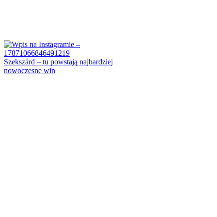
Szekszárd – tu powstają najbardziej
nowoczesne win