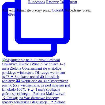
Facebook
Twitter
Instagram
Activello Temat stworzony przez
Colorlib
Napędzany przez
WordPress