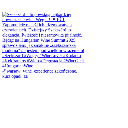
@warsaw_wine_experience zakończone,
kurz opadł, za