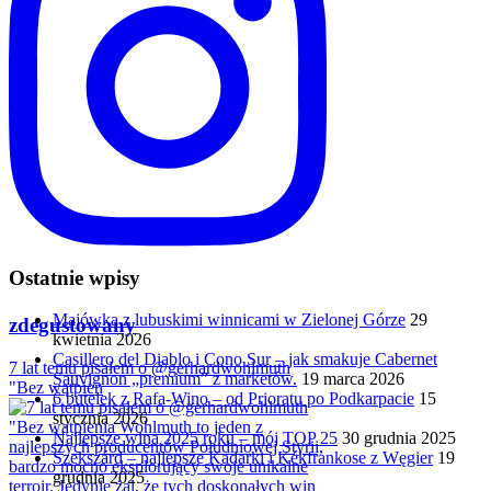
Ostatnie wpisy
Majówka z lubuskimi winnicami w Zielonej Górze
29
zdegustowany
kwietnia 2026
Casillero del Diablo i Cono Sur – jak smakuje Cabernet
7 lat temu pisałem o @gerhardwohlmuth
Sauvignon „premium” z marketów.
19 marca 2026
"Bez wątpien
6 butelek z Rafa-Wino – od Prioratu po Podkarpacie
15
stycznia 2026
Najlepsze wina 2025 roku – mój TOP 25
30 grudnia 2025
Szekszárd – najlepsze Kadarki i Kékfrankose z Węgier
19
grudnia 2025