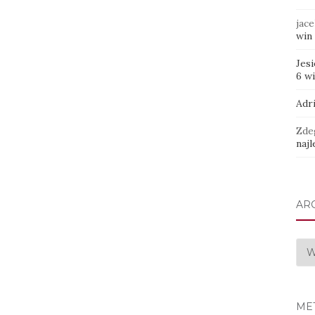
jace
win 
Jes
6 w
Adr
Zde
najl
AR
Arc
ME