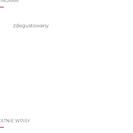
STAGRAM
zdegustowany
TATNIE WPISY