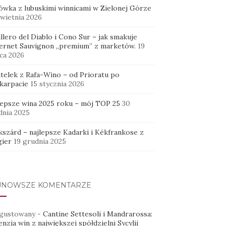
ówka z lubuskimi winnicami w Zielonej Górze
kwietnia 2026
llero del Diablo i Cono Sur – jak smakuje
ernet Sauvignon „premium” z marketów.
19
ca 2026
utelek z Rafa-Wino – od Prioratu po
karpacie
15 stycznia 2026
lepsze wina 2025 roku – mój TOP 25
30
dnia 2025
kszárd – najlepsze Kadarki i Kékfrankose z
ier
19 grudnia 2025
JNOWSZE KOMENTARZE
gustowany
-
Cantine Settesoli i Mandrarossa:
nzja win z największej spółdzielni Sycylii