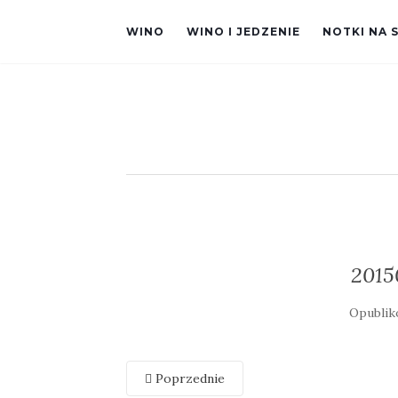
WINO
WINO I JEDZENIE
NOTKI NA 
2015
Opubli
Poprzednie