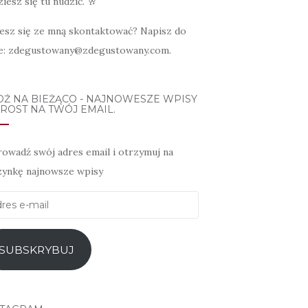
iesz się tu nudzić. 🥂
esz się ze mną skontaktować? Napisz do
e: zdegustowany@zdegustowany.com.
DŹ NA BIEŻĄCO - NAJNOWESZE WPISY
ROST NA TWÓJ EMAIL.
owadź swój adres email i otrzymuj na
zynkę najnowsze wpisy
es
l
SUBSKRYBUJ