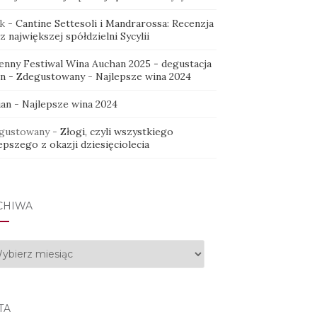
k
-
Cantine Settesoli i Mandrarossa: Recenzja
z największej spółdzielni Sycylii
ienny Festiwal Wina Auchan 2025 - degustacja
in - Zdegustowany
-
Najlepsze wina 2024
ian
-
Najlepsze wina 2024
gustowany
-
Złogi, czyli wszystkiego
epszego z okazji dziesięciolecia
CHIWA
hiwa
TA