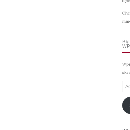
będz
Chc
mni
BĄ
WP
Wpr
skr
Adr
e-
mai