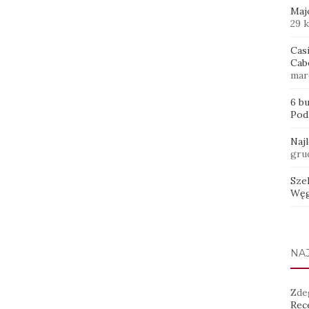
Maj
29 
Casi
Cab
mar
6 b
Pod
Naj
gru
Sze
Węg
NA
Zde
Rece