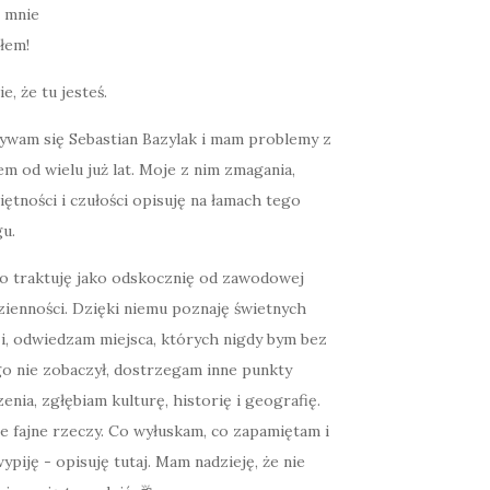
łem!
ie, że tu jesteś.
ywam się Sebastian Bazylak i mam problemy z
m od wielu już lat. Moje z nim zmagania,
ętności i czułości opisuję na łamach tego
u.
o traktuję jako odskocznię od zawodowej
zienności. Dzięki niemu poznaję świetnych
zi, odwiedzam miejsca, których nigdy bym bez
go nie zobaczył, dostrzegam inne punkty
enia, zgłębiam kulturę, historię i geografię.
e fajne rzeczy. Co wyłuskam, co zapamiętam i
ypiję - opisuję tutaj. Mam nadzieję, że nie