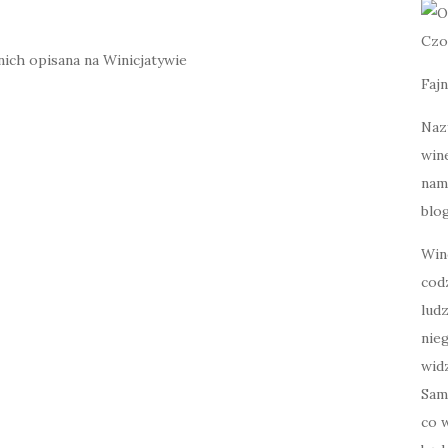
Czo
 nich opisana na Winicjatywie
Fajn
Naz
wine
nami
blog
Win
cod
lud
nie
widz
Sam
co w