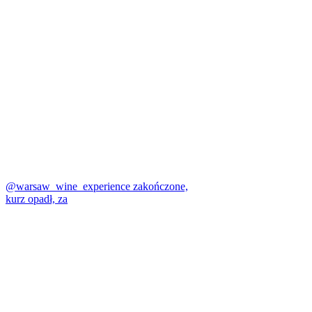
@warsaw_wine_experience zakończone,
kurz opadł, za