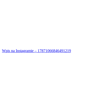
Wpis na Instagramie – 17871066846491219