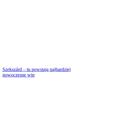
Szekszárd – tu powstają najbardziej
nowoczesne win