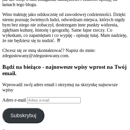
łamach tego blogu.
Wino traktuję jako odskocznię od zawodowej codzienności. Dzięki
niemu poznaję świetnych ludzi, odwiedzam miejsca, których nigdy
bym bez niego nie zobaczył, dostrzegam inne punkty widzenia,
zgłębiam kulturę, historię i geografię. Same fajne rzeczy. Co
wyłuskam, co zapamiętam i co wypiję - opisuję tutaj. Mam nadzieję,
że nie będziesz się tu nudzić. 🥂
Chcesz się ze mną skontaktować? Napisz do mnie:
zdegustowany@zdegustowany.com.
Bądź na bieżąco - najnowesze wpisy wprost na Twój
email.
Wprowadź swój adres email i otrzymuj na skrzynkę najnowsze
wpisy
Adres e-mail
Subskrybuj