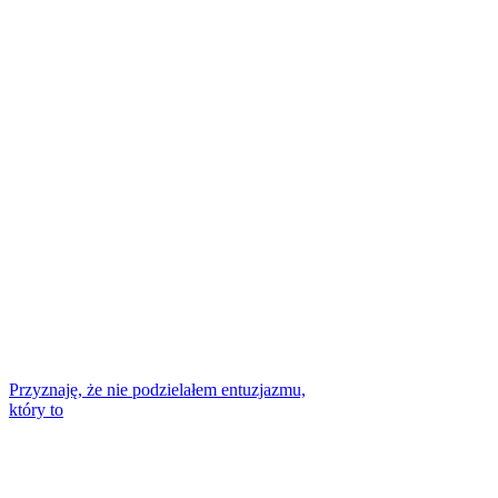
Przyznaję, że nie podzielałem entuzjazmu,
który to