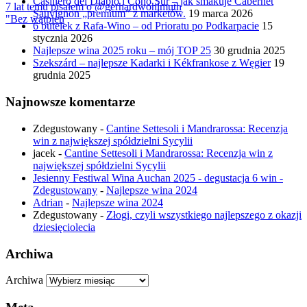
Casillero del Diablo i Cono Sur – jak smakuje Cabernet
7 lat temu pisałem o @gerhardwohlmuth
Sauvignon „premium” z marketów.
19 marca 2026
"Bez wątpien
6 butelek z Rafa-Wino – od Prioratu po Podkarpacie
15
stycznia 2026
Najlepsze wina 2025 roku – mój TOP 25
30 grudnia 2025
Szekszárd – najlepsze Kadarki i Kékfrankose z Węgier
19
grudnia 2025
Najnowsze komentarze
Zdegustowany
-
Cantine Settesoli i Mandrarossa: Recenzja
win z największej spółdzielni Sycylii
jacek
-
Cantine Settesoli i Mandrarossa: Recenzja win z
największej spółdzielni Sycylii
Jesienny Festiwal Wina Auchan 2025 - degustacja 6 win -
Zdegustowany
-
Najlepsze wina 2024
Adrian
-
Najlepsze wina 2024
Zdegustowany
-
Złogi, czyli wszystkiego najlepszego z okazji
dziesięciolecia
Archiwa
Archiwa