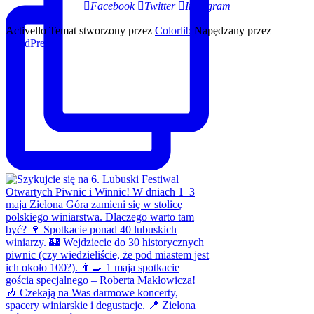
Facebook
Twitter
Instagram
Activello Temat stworzony przez
Colorlib
Napędzany przez
WordPress