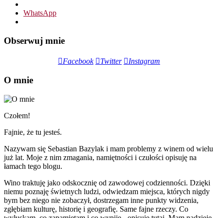
WhatsApp
Obserwuj mnie
Facebook
Twitter
Instagram
O mnie
Czołem!
Fajnie, że tu jesteś.
Nazywam się Sebastian Bazylak i mam problemy z winem od wielu
już lat. Moje z nim zmagania, namiętności i czułości opisuję na
łamach tego blogu.
Wino traktuję jako odskocznię od zawodowej codzienności. Dzięki
niemu poznaję świetnych ludzi, odwiedzam miejsca, których nigdy
bym bez niego nie zobaczył, dostrzegam inne punkty widzenia,
zgłębiam kulturę, historię i geografię. Same fajne rzeczy. Co
wyłuskam, co zapamiętam i co wypiję - opisuję tutaj. Mam nadzieję,