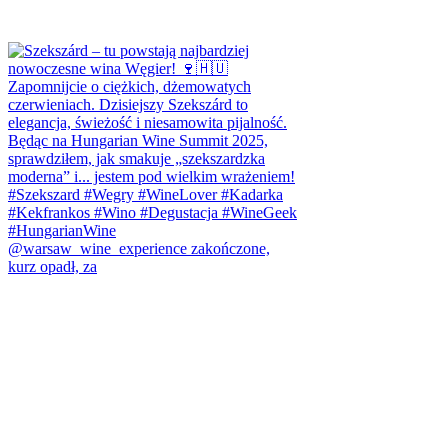
@warsaw_wine_experience zakończone,
kurz opadł, za