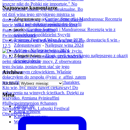
Najnowsze komentarze
Zdegustowany
-
Cantine Settesoli i Mandrarossa: Recenzja
win z największej spółdzielni Sycylii
jacek
-
Cantine Settesoli i Mandrarossa: Recenzja win z
największej spółdzielni Sycylii
Jesienny Festiwal Wina Auchan 2025 - degustacja 6 win -
Drodzy, zmiana jest jedyną stałą w życiu. Po
Zdegustowany
-
Najlepsze wina 2024
12,5
Adrian
-
Najlepsze wina 2024
Zdegustowany
-
Złogi, czyli wszystkiego najlepszego z okazji
dziesięciolecia
Archiwa
Archiwa
Meta
Zaloguj się
Szykujcie się na 6. Lubuski Festiwal
Kanał wpisów
Otwartych Piw
Kanał komentarzy
WordPress.org