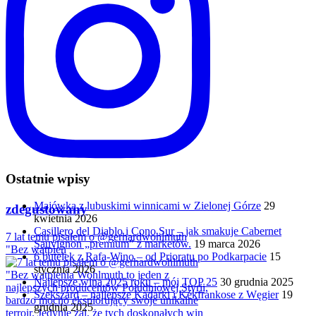
Ostatnie wpisy
Majówka z lubuskimi winnicami w Zielonej Górze
29
zdegustowany
kwietnia 2026
Casillero del Diablo i Cono Sur – jak smakuje Cabernet
7 lat temu pisałem o @gerhardwohlmuth
Sauvignon „premium” z marketów.
19 marca 2026
"Bez wątpien
6 butelek z Rafa-Wino – od Prioratu po Podkarpacie
15
stycznia 2026
Najlepsze wina 2025 roku – mój TOP 25
30 grudnia 2025
Szekszárd – najlepsze Kadarki i Kékfrankose z Węgier
19
grudnia 2025