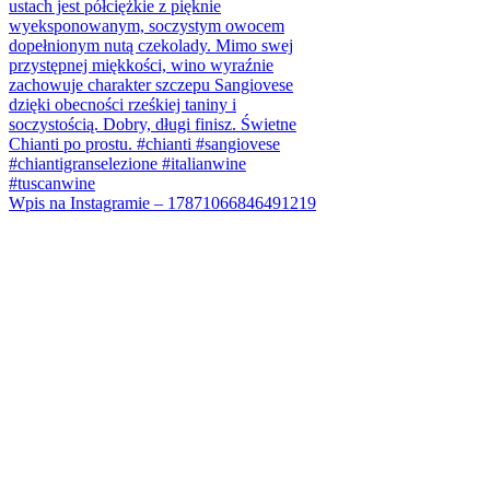
Wpis na Instagramie – 17871066846491219