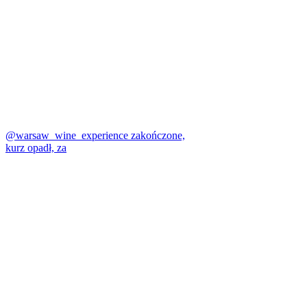
@warsaw_wine_experience zakończone,
kurz opadł, za