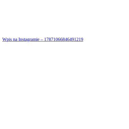
Wpis na Instagramie – 17871066846491219