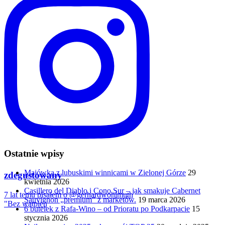
Ostatnie wpisy
Majówka z lubuskimi winnicami w Zielonej Górze
29
zdegustowany
kwietnia 2026
Casillero del Diablo i Cono Sur – jak smakuje Cabernet
7 lat temu pisałem o @gerhardwohlmuth
Sauvignon „premium” z marketów.
19 marca 2026
"Bez wątpien
6 butelek z Rafa-Wino – od Prioratu po Podkarpacie
15
stycznia 2026