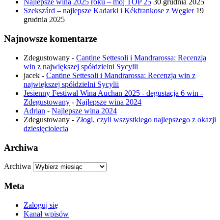
Najlepsze wina 2025 roku – mój TOP 25
30 grudnia 2025
Szekszárd – najlepsze Kadarki i Kékfrankose z Węgier
19
grudnia 2025
Najnowsze komentarze
Zdegustowany
-
Cantine Settesoli i Mandrarossa: Recenzja
win z największej spółdzielni Sycylii
jacek
-
Cantine Settesoli i Mandrarossa: Recenzja win z
największej spółdzielni Sycylii
Jesienny Festiwal Wina Auchan 2025 - degustacja 6 win -
Zdegustowany
-
Najlepsze wina 2024
Adrian
-
Najlepsze wina 2024
Zdegustowany
-
Złogi, czyli wszystkiego najlepszego z okazji
dziesięciolecia
Archiwa
Archiwa
Meta
Zaloguj się
Kanał wpisów