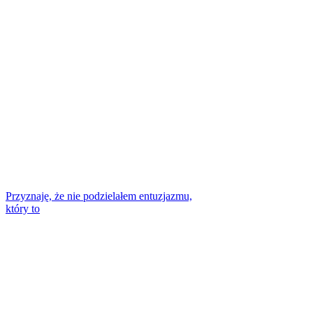
Przyznaję, że nie podzielałem entuzjazmu,
który to