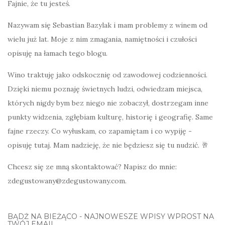
Fajnie, że tu jesteś.
Nazywam się Sebastian Bazylak i mam problemy z winem od
wielu już lat. Moje z nim zmagania, namiętności i czułości
opisuję na łamach tego blogu.
Wino traktuję jako odskocznię od zawodowej codzienności.
Dzięki niemu poznaję świetnych ludzi, odwiedzam miejsca,
których nigdy bym bez niego nie zobaczył, dostrzegam inne
punkty widzenia, zgłębiam kulturę, historię i geografię. Same
fajne rzeczy. Co wyłuskam, co zapamiętam i co wypiję -
opisuję tutaj. Mam nadzieję, że nie będziesz się tu nudzić. 🥂
Chcesz się ze mną skontaktować? Napisz do mnie:
zdegustowany@zdegustowany.com.
BĄDŹ NA BIEŻĄCO - NAJNOWESZE WPISY WPROST NA
TWÓJ EMAIL.