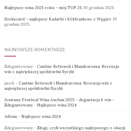
Najlepsze wina 2025 roku – mój TOP 25
30 grudnia 2025
Szekszárd – najlepsze Kadarki i Kékfrankose z Węgier
19
grudnia 2025
NAJNOWSZE KOMENTARZE
Zdegustowany
-
Cantine Settesoli i Mandrarossa: Recenzja
win z największej spółdzielni Sycylii
jacek
-
Cantine Settesoli i Mandrarossa: Recenzja win z
największej spółdzielni Sycylii
Jesienny Festiwal Wina Auchan 2025 - degustacja 6 win -
Zdegustowany
-
Najlepsze wina 2024
Adrian
-
Najlepsze wina 2024
Zdegustowany
-
Złogi, czyli wszystkiego najlepszego z okazji