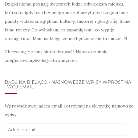
Dzięki niemu poznaję świetnych ludzi, odwiedzam miejsca,
których nigdy bym bez niego nie zobaczył, dostrzegam inne
punkty widzenia, zgłębiam kulturę, historię i geografię. Same
fajne rzeczy. Co wyłuskam, co zapamiętam i co wypiję -
opisuję tutaj. Mam nadzieję, że nie będziesz się tu nudzić. 🥂
Chcesz się ze mną skontaktować? Napisz do mnie:
zdegustowany@zdegustowany.com.
BĄDŹ NA BIEŻĄCO - NAJNOWESZE WPISY WPROST NA
TWÓJ EMAIL.
Wprowadź swój adres email i otrzymuj na skrzynkę najnowsze
wpisy
Adres
e-