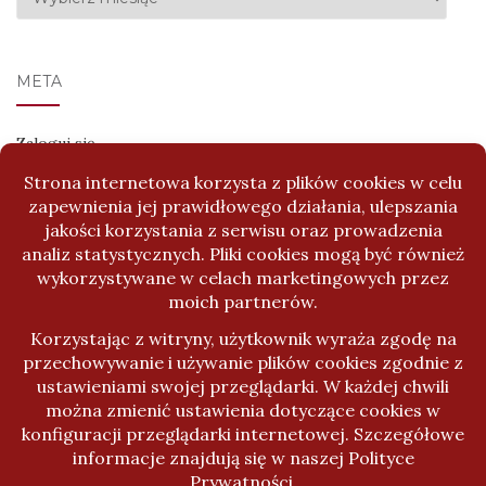
META
Zaloguj się
Kanał wpisów
Kanał komentarzy
WordPress.org
Activello Temat stworzony przez
Colorlib
Napędzany przez
WordPress