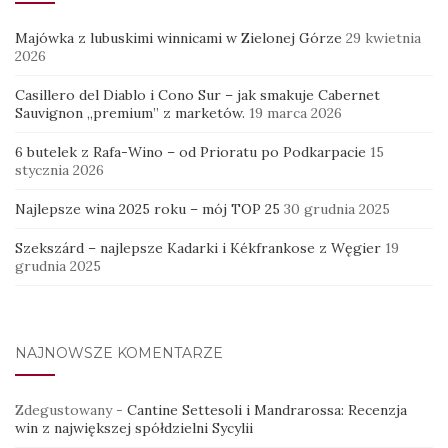
zdegustowany
Majówka z lubuskimi winnicami w Zielonej Górze
29 kwietnia
2026
7 lat temu pisałem o @gerhardwohlmuth
Casillero del Diablo i Cono Sur – jak smakuje Cabernet
Sauvignon „premium” z marketów.
19 marca 2026
"Bez wątpien
6 butelek z Rafa-Wino – od Prioratu po Podkarpacie
15
stycznia 2026
Najlepsze wina 2025 roku – mój TOP 25
30 grudnia 2025
Szekszárd – najlepsze Kadarki i Kékfrankose z Węgier
19
grudnia 2025
NAJNOWSZE KOMENTARZE
Zdegustowany
-
Cantine Settesoli i Mandrarossa: Recenzja
win z największej spółdzielni Sycylii