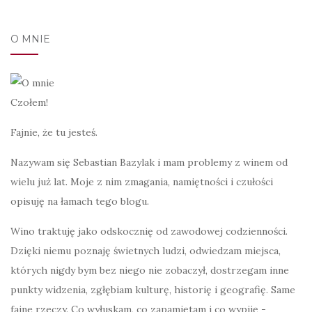
O MNIE
Czołem!
Fajnie, że tu jesteś.
Nazywam się Sebastian Bazylak i mam problemy z winem od
wielu już lat. Moje z nim zmagania, namiętności i czułości
opisuję na łamach tego blogu.
Wino traktuję jako odskocznię od zawodowej codzienności.
Dzięki niemu poznaję świetnych ludzi, odwiedzam miejsca,
których nigdy bym bez niego nie zobaczył, dostrzegam inne
punkty widzenia, zgłębiam kulturę, historię i geografię. Same
fajne rzeczy. Co wyłuskam, co zapamiętam i co wypiję -