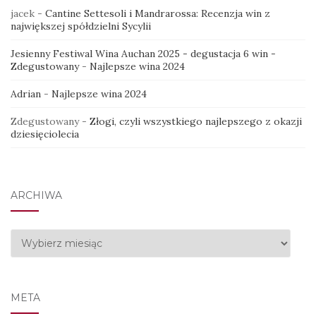
jacek
-
Cantine Settesoli i Mandrarossa: Recenzja win z
największej spółdzielni Sycylii
Drodzy, zmiana jest jedyną stałą w życiu. Po
Jesienny Festiwal Wina Auchan 2025 - degustacja 6 win -
12,5
Zdegustowany
-
Najlepsze wina 2024
Adrian
-
Najlepsze wina 2024
Zdegustowany
-
Złogi, czyli wszystkiego najlepszego z okazji
dziesięciolecia
ARCHIWA
Archiwa
META
Szykujcie się na 6. Lubuski Festiwal