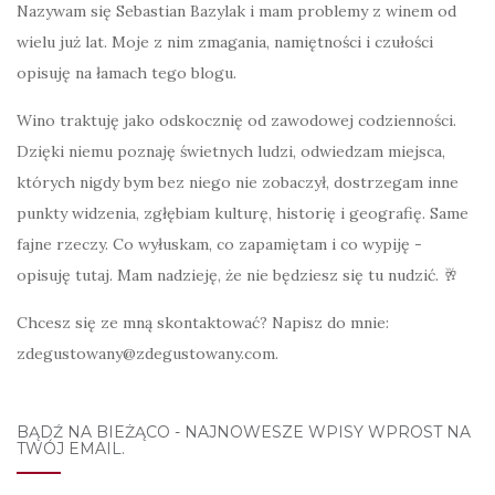
Nazywam się Sebastian Bazylak i mam problemy z winem od
wielu już lat. Moje z nim zmagania, namiętności i czułości
opisuję na łamach tego blogu.
Wino traktuję jako odskocznię od zawodowej codzienności.
Dzięki niemu poznaję świetnych ludzi, odwiedzam miejsca,
których nigdy bym bez niego nie zobaczył, dostrzegam inne
punkty widzenia, zgłębiam kulturę, historię i geografię. Same
fajne rzeczy. Co wyłuskam, co zapamiętam i co wypiję -
opisuję tutaj. Mam nadzieję, że nie będziesz się tu nudzić. 🥂
Chcesz się ze mną skontaktować? Napisz do mnie:
zdegustowany@zdegustowany.com.
BĄDŹ NA BIEŻĄCO - NAJNOWESZE WPISY WPROST NA
TWÓJ EMAIL.