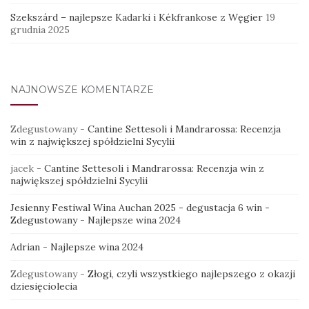
Szekszárd – najlepsze Kadarki i Kékfrankose z Węgier
19
grudnia 2025
NAJNOWSZE KOMENTARZE
Zdegustowany
-
Cantine Settesoli i Mandrarossa: Recenzja
win z największej spółdzielni Sycylii
jacek
-
Cantine Settesoli i Mandrarossa: Recenzja win z
największej spółdzielni Sycylii
Jesienny Festiwal Wina Auchan 2025 - degustacja 6 win -
Zdegustowany
-
Najlepsze wina 2024
Adrian
-
Najlepsze wina 2024
Zdegustowany
-
Złogi, czyli wszystkiego najlepszego z okazji
dziesięciolecia