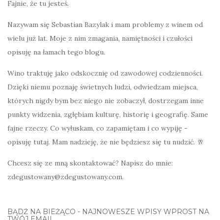
Fajnie, że tu jesteś.
Nazywam się Sebastian Bazylak i mam problemy z winem od
wielu już lat. Moje z nim zmagania, namiętności i czułości
opisuję na łamach tego blogu.
Wino traktuję jako odskocznię od zawodowej codzienności.
Dzięki niemu poznaję świetnych ludzi, odwiedzam miejsca,
których nigdy bym bez niego nie zobaczył, dostrzegam inne
punkty widzenia, zgłębiam kulturę, historię i geografię. Same
fajne rzeczy. Co wyłuskam, co zapamiętam i co wypiję -
opisuję tutaj. Mam nadzieję, że nie będziesz się tu nudzić. 🥂
Chcesz się ze mną skontaktować? Napisz do mnie:
zdegustowany@zdegustowany.com.
BĄDŹ NA BIEŻĄCO - NAJNOWESZE WPISY WPROST NA
TWÓJ EMAIL.