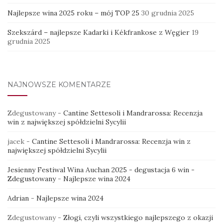
Najlepsze wina 2025 roku – mój TOP 25
30 grudnia 2025
Szekszárd – najlepsze Kadarki i Kékfrankose z Węgier
19
grudnia 2025
NAJNOWSZE KOMENTARZE
Zdegustowany
-
Cantine Settesoli i Mandrarossa: Recenzja
win z największej spółdzielni Sycylii
jacek
-
Cantine Settesoli i Mandrarossa: Recenzja win z
największej spółdzielni Sycylii
Jesienny Festiwal Wina Auchan 2025 - degustacja 6 win -
Zdegustowany
-
Najlepsze wina 2024
Adrian
-
Najlepsze wina 2024
Zdegustowany
-
Złogi, czyli wszystkiego najlepszego z okazji