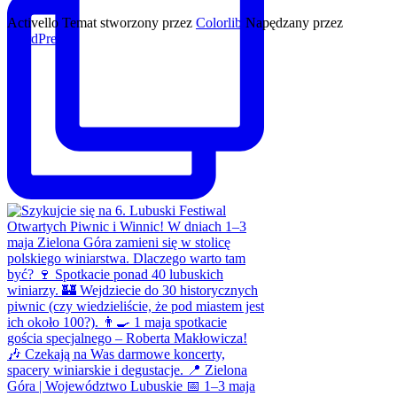
Activello Temat stworzony przez
Colorlib
Napędzany przez
WordPress