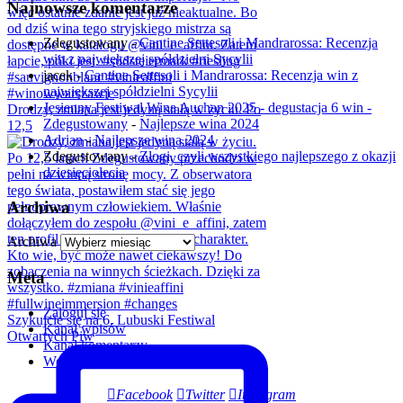
Najnowsze komentarze
Zdegustowany
-
Cantine Settesoli i Mandrarossa: Recenzja
win z największej spółdzielni Sycylii
jacek
-
Cantine Settesoli i Mandrarossa: Recenzja win z
największej spółdzielni Sycylii
Jesienny Festiwal Wina Auchan 2025 - degustacja 6 win -
Drodzy, zmiana jest jedyną stałą w życiu. Po
Zdegustowany
-
Najlepsze wina 2024
12,5
Adrian
-
Najlepsze wina 2024
Zdegustowany
-
Złogi, czyli wszystkiego najlepszego z okazji
dziesięciolecia
Archiwa
Archiwa
Meta
Zaloguj się
Szykujcie się na 6. Lubuski Festiwal
Kanał wpisów
Otwartych Piw
Kanał komentarzy
WordPress.org
Facebook
Twitter
Instagram