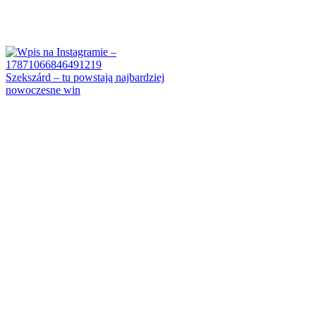
Szekszárd – tu powstają najbardziej
nowoczesne win