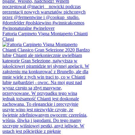
Fattoria Carpineto Vigna Montaperto Chianti
Classi