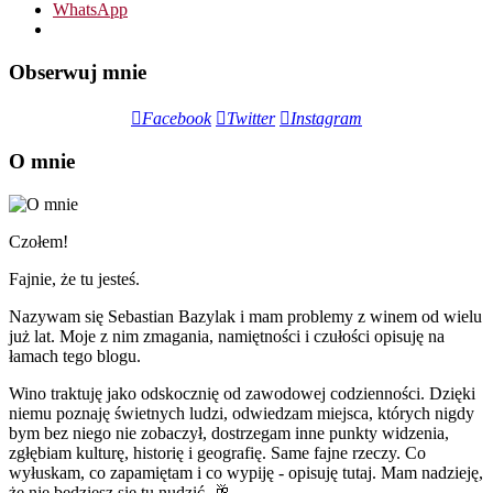
WhatsApp
Obserwuj mnie
Facebook
Twitter
Instagram
O mnie
Czołem!
Fajnie, że tu jesteś.
Nazywam się Sebastian Bazylak i mam problemy z winem od wielu
już lat. Moje z nim zmagania, namiętności i czułości opisuję na
łamach tego blogu.
Wino traktuję jako odskocznię od zawodowej codzienności. Dzięki
niemu poznaję świetnych ludzi, odwiedzam miejsca, których nigdy
bym bez niego nie zobaczył, dostrzegam inne punkty widzenia,
zgłębiam kulturę, historię i geografię. Same fajne rzeczy. Co
wyłuskam, co zapamiętam i co wypiję - opisuję tutaj. Mam nadzieję,
że nie będziesz się tu nudzić. 🥂