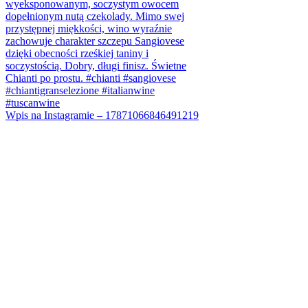
Wpis na Instagramie – 17871066846491219