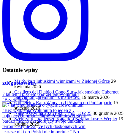
Ostatnie wpisy
Majówka z lubuskimi winnicami w Zielonej Górze
29
zdegustowany
kwietnia 2026
Casillero del Diablo i Cono Sur – jak smakuje Cabernet
7 lat temu pisałem o @gerhardwohlmuth
Sauvignon „premium” z marketów.
19 marca 2026
"Bez wątpien
6 butelek z Rafa-Wino – od Prioratu po Podkarpacie
15
stycznia 2026
Najlepsze wina 2025 roku – mój TOP 25
30 grudnia 2025
Szekszárd – najlepsze Kadarki i Kékfrankose z Węgier
19
grudnia 2025