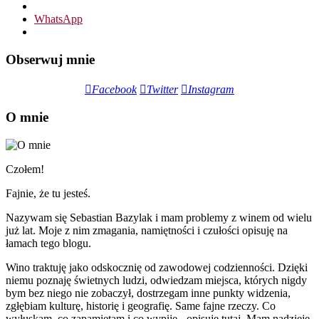
WhatsApp
Obserwuj mnie
Facebook
Twitter
Instagram
O mnie
Czołem!
Fajnie, że tu jesteś.
Nazywam się Sebastian Bazylak i mam problemy z winem od wielu
już lat. Moje z nim zmagania, namiętności i czułości opisuję na
łamach tego blogu.
Wino traktuję jako odskocznię od zawodowej codzienności. Dzięki
niemu poznaję świetnych ludzi, odwiedzam miejsca, których nigdy
bym bez niego nie zobaczył, dostrzegam inne punkty widzenia,
zgłębiam kulturę, historię i geografię. Same fajne rzeczy. Co
wyłuskam, co zapamiętam i co wypiję - opisuję tutaj. Mam nadzieję,