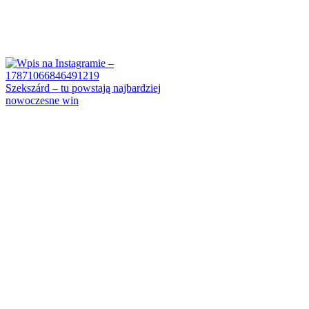
Szekszárd – tu powstają najbardziej
nowoczesne win