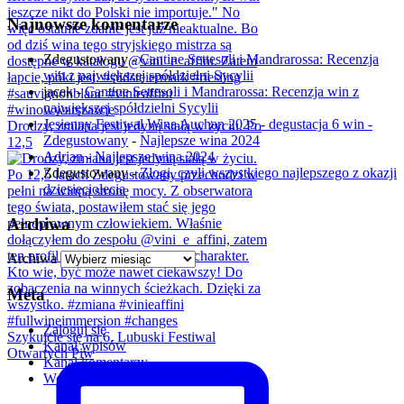
Najnowsze komentarze
Zdegustowany
-
Cantine Settesoli i Mandrarossa: Recenzja
win z największej spółdzielni Sycylii
jacek
-
Cantine Settesoli i Mandrarossa: Recenzja win z
największej spółdzielni Sycylii
Jesienny Festiwal Wina Auchan 2025 - degustacja 6 win -
Drodzy, zmiana jest jedyną stałą w życiu. Po
Zdegustowany
-
Najlepsze wina 2024
12,5
Adrian
-
Najlepsze wina 2024
Zdegustowany
-
Złogi, czyli wszystkiego najlepszego z okazji
dziesięciolecia
Archiwa
Archiwa
Meta
Zaloguj się
Szykujcie się na 6. Lubuski Festiwal
Kanał wpisów
Otwartych Piw
Kanał komentarzy
WordPress.org