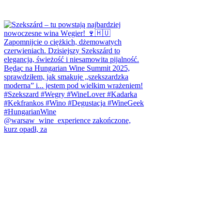
@warsaw_wine_experience zakończone,
kurz opadł, za