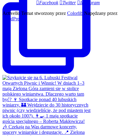
Facebook
Twitter
Instagram
Activello Temat stworzony przez
Colorlib
Napędzany przez
WordPress