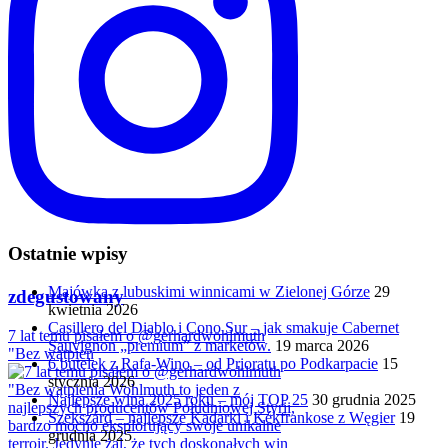
Ostatnie wpisy
Majówka z lubuskimi winnicami w Zielonej Górze
29
zdegustowany
kwietnia 2026
Casillero del Diablo i Cono Sur – jak smakuje Cabernet
7 lat temu pisałem o @gerhardwohlmuth
Sauvignon „premium” z marketów.
19 marca 2026
"Bez wątpien
6 butelek z Rafa-Wino – od Prioratu po Podkarpacie
15
stycznia 2026
Najlepsze wina 2025 roku – mój TOP 25
30 grudnia 2025
Szekszárd – najlepsze Kadarki i Kékfrankose z Węgier
19
grudnia 2025