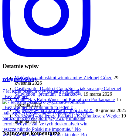
Ostatnie wpisy
Majówka z lubuskimi winnicami w Zielonej Górze
29
zdegustowany
kwietnia 2026
Casillero del Diablo i Cono Sur – jak smakuje Cabernet
7 lat temu pisałem o @gerhardwohlmuth
Sauvignon „premium” z marketów.
19 marca 2026
"Bez wątpien
6 butelek z Rafa-Wino – od Prioratu po Podkarpacie
15
stycznia 2026
Najlepsze wina 2025 roku – mój TOP 25
30 grudnia 2025
Szekszárd – najlepsze Kadarki i Kékfrankose z Węgier
19
grudnia 2025
Najnowsze komentarze