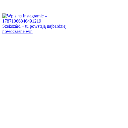
Szekszárd – tu powstają najbardziej
nowoczesne win