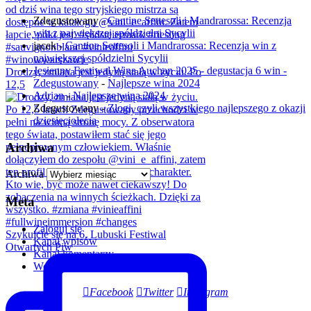
Zdegustowany
-
Cantine Settesoli i Mandrarossa: Recenzja
win z największej spółdzielni Sycylii
jacek
-
Cantine Settesoli i Mandrarossa: Recenzja win z
największej spółdzielni Sycylii
Jesienny Festiwal Wina Auchan 2025 - degustacja 6 win -
Drodzy, zmiana jest jedyną stałą w życiu. Po
Zdegustowany
-
Najlepsze wina 2024
12,5
Adrian
-
Najlepsze wina 2024
Zdegustowany
-
Złogi, czyli wszystkiego najlepszego z okazji
dziesięciolecia
Archiwa
Archiwa
Meta
Zaloguj się
Szykujcie się na 6. Lubuski Festiwal
Kanał wpisów
Otwartych Piw
Kanał komentarzy
WordPress.org
Facebook
Twitter
Instagram