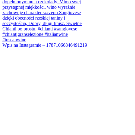
Wpis na Instagramie – 17871066846491219