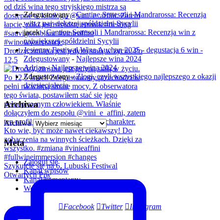
Zdegustowany
-
Cantine Settesoli i Mandrarossa: Recenzja
win z największej spółdzielni Sycylii
jacek
-
Cantine Settesoli i Mandrarossa: Recenzja win z
największej spółdzielni Sycylii
Jesienny Festiwal Wina Auchan 2025 - degustacja 6 win -
Drodzy, zmiana jest jedyną stałą w życiu. Po
Zdegustowany
-
Najlepsze wina 2024
12,5
Adrian
-
Najlepsze wina 2024
Zdegustowany
-
Złogi, czyli wszystkiego najlepszego z okazji
dziesięciolecia
Archiwa
Archiwa
Meta
Zaloguj się
Szykujcie się na 6. Lubuski Festiwal
Kanał wpisów
Otwartych Piw
Kanał komentarzy
WordPress.org
Facebook
Twitter
Instagram