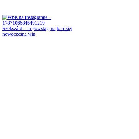
Szekszárd – tu powstają najbardziej
nowoczesne win