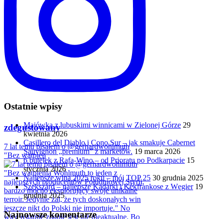
Ostatnie wpisy
Majówka z lubuskimi winnicami w Zielonej Górze
29
zdegustowany
kwietnia 2026
Casillero del Diablo i Cono Sur – jak smakuje Cabernet
7 lat temu pisałem o @gerhardwohlmuth
Sauvignon „premium” z marketów.
19 marca 2026
"Bez wątpien
6 butelek z Rafa-Wino – od Prioratu po Podkarpacie
15
stycznia 2026
Najlepsze wina 2025 roku – mój TOP 25
30 grudnia 2025
Szekszárd – najlepsze Kadarki i Kékfrankose z Węgier
19
grudnia 2025
Najnowsze komentarze