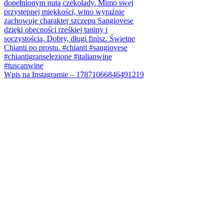
Wpis na Instagramie – 17871066846491219