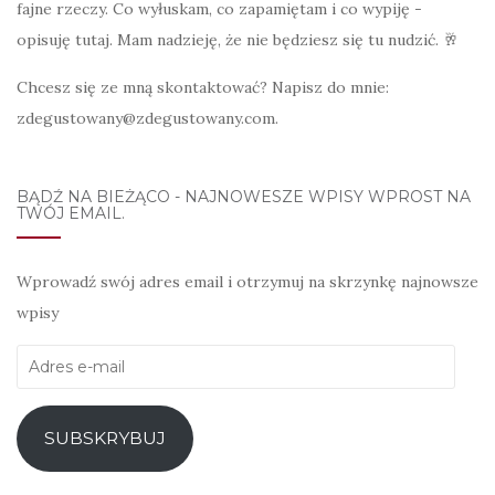
fajne rzeczy. Co wyłuskam, co zapamiętam i co wypiję -
opisuję tutaj. Mam nadzieję, że nie będziesz się tu nudzić. 🥂
Chcesz się ze mną skontaktować? Napisz do mnie:
zdegustowany@zdegustowany.com.
BĄDŹ NA BIEŻĄCO - NAJNOWESZE WPISY WPROST NA
TWÓJ EMAIL.
Wprowadź swój adres email i otrzymuj na skrzynkę najnowsze
wpisy
Adres
e-
mail
SUBSKRYBUJ