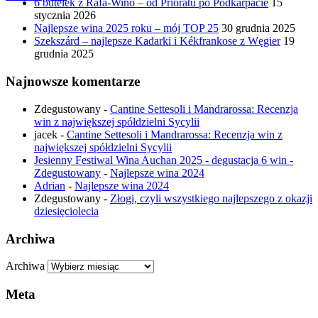
6 butelek z Rafa-Wino – od Prioratu po Podkarpacie
15
stycznia 2026
Najlepsze wina 2025 roku – mój TOP 25
30 grudnia 2025
Szekszárd – najlepsze Kadarki i Kékfrankose z Węgier
19
grudnia 2025
Najnowsze komentarze
Zdegustowany
-
Cantine Settesoli i Mandrarossa: Recenzja
win z największej spółdzielni Sycylii
jacek
-
Cantine Settesoli i Mandrarossa: Recenzja win z
największej spółdzielni Sycylii
Jesienny Festiwal Wina Auchan 2025 - degustacja 6 win -
Zdegustowany
-
Najlepsze wina 2024
Adrian
-
Najlepsze wina 2024
Zdegustowany
-
Złogi, czyli wszystkiego najlepszego z okazji
dziesięciolecia
Archiwa
Archiwa
Meta