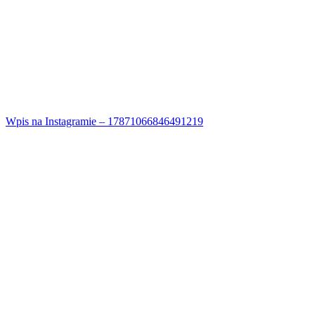
Wpis na Instagramie – 17871066846491219