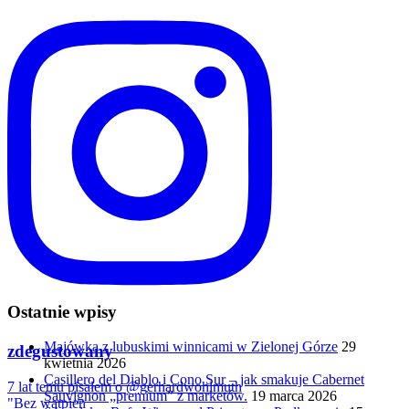
Ostatnie wpisy
Majówka z lubuskimi winnicami w Zielonej Górze
29
zdegustowany
kwietnia 2026
Casillero del Diablo i Cono Sur – jak smakuje Cabernet
7 lat temu pisałem o @gerhardwohlmuth
Sauvignon „premium” z marketów.
19 marca 2026
"Bez wątpien