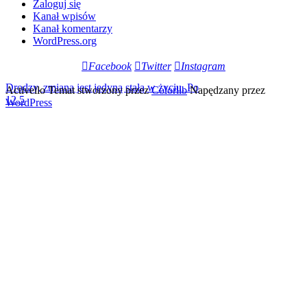
Zaloguj się
Kanał wpisów
Kanał komentarzy
WordPress.org
Facebook
Twitter
Instagram
Drodzy, zmiana jest jedyną stałą w życiu. Po
Activello Temat stworzony przez
Colorlib
Napędzany przez
12,5
WordPress