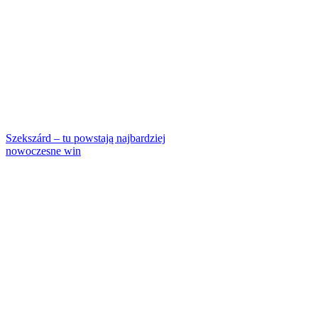
Szekszárd – tu powstają najbardziej
nowoczesne win