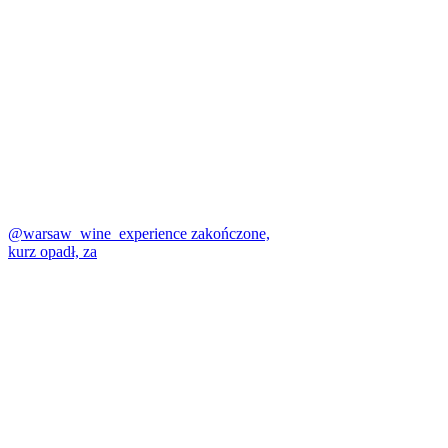
@warsaw_wine_experience zakończone,
kurz opadł, za