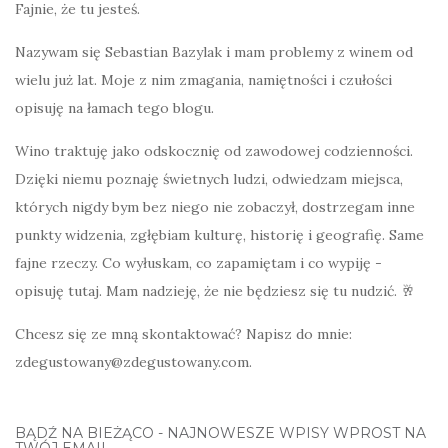
Fajnie, że tu jesteś.
Nazywam się Sebastian Bazylak i mam problemy z winem od
wielu już lat. Moje z nim zmagania, namiętności i czułości
opisuję na łamach tego blogu.
Wino traktuję jako odskocznię od zawodowej codzienności.
Dzięki niemu poznaję świetnych ludzi, odwiedzam miejsca,
których nigdy bym bez niego nie zobaczył, dostrzegam inne
punkty widzenia, zgłębiam kulturę, historię i geografię. Same
fajne rzeczy. Co wyłuskam, co zapamiętam i co wypiję -
opisuję tutaj. Mam nadzieję, że nie będziesz się tu nudzić. 🥂
Chcesz się ze mną skontaktować? Napisz do mnie:
zdegustowany@zdegustowany.com.
BĄDŹ NA BIEŻĄCO - NAJNOWESZE WPISY WPROST NA
TWÓJ EMAIL.