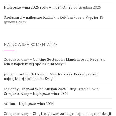
Najlepsze wina 2025 roku – mój TOP 25
30 grudnia 2025
Szekszárd – najlepsze Kadarki i Kékfrankose z Węgier
19
grudnia 2025
NAJNOWSZE KOMENTARZE
Zdegustowany
-
Cantine Settesoli i Mandrarossa: Recenzja
win z największej spółdzielni Sycylii
jacek
-
Cantine Settesoli i Mandrarossa: Recenzja win z
największej spółdzielni Sycylii
Jesienny Festiwal Wina Auchan 2025 - degustacja 6 win -
Zdegustowany
-
Najlepsze wina 2024
Adrian
-
Najlepsze wina 2024
Zdegustowany
-
Złogi, czyli wszystkiego najlepszego z okazji