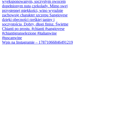
Wpis na Instagramie – 17871066846491219