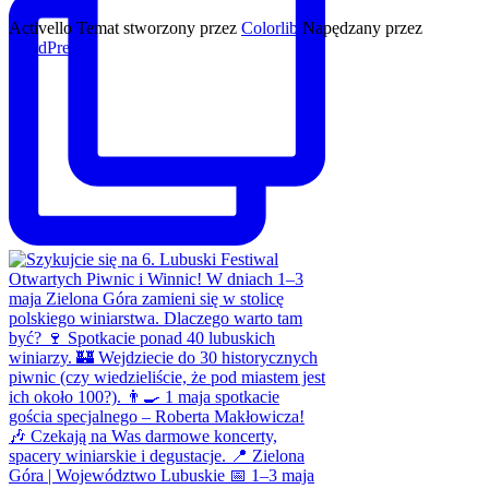
Activello Temat stworzony przez
Colorlib
Napędzany przez
WordPress