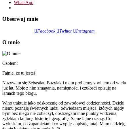
WhatsApp
Obserwuj mnie
Facebook
Twitter
Instagram
O mnie
Czołem!
Fajnie, że tu jesteś.
Nazywam się Sebastian Bazylak i mam problemy z winem od wielu
już lat. Moje z nim zmagania, namiętności i czułości opisuję na
łamach tego blogu.
Wino traktuję jako odskocznię od zawodowej codzienności. Dzięki
niemu poznaję świetnych ludzi, odwiedzam miejsca, których nigdy
bym bez niego nie zobaczył, dostrzegam inne punkty widzenia,
zgłębiam kulturę, historię i geografię. Same fajne rzeczy. Co
wyłuskam, co zapamiętam i co wypiję - opisuję tutaj. Mam nadzieję,
że nie będziesz się tu nudzić. 🥂