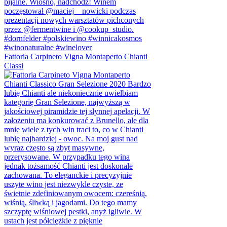
Fattoria Carpineto Vigna Montaperto Chianti
Classi