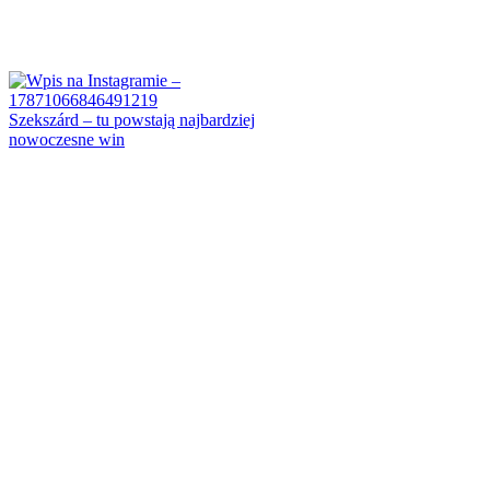
Szekszárd – tu powstają najbardziej
nowoczesne win