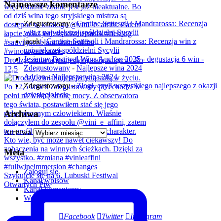
Najnowsze komentarze
Zdegustowany
-
Cantine Settesoli i Mandrarossa: Recenzja
win z największej spółdzielni Sycylii
jacek
-
Cantine Settesoli i Mandrarossa: Recenzja win z
największej spółdzielni Sycylii
Jesienny Festiwal Wina Auchan 2025 - degustacja 6 win -
Drodzy, zmiana jest jedyną stałą w życiu. Po
Zdegustowany
-
Najlepsze wina 2024
12,5
Adrian
-
Najlepsze wina 2024
Zdegustowany
-
Złogi, czyli wszystkiego najlepszego z okazji
dziesięciolecia
Archiwa
Archiwa
Meta
Zaloguj się
Szykujcie się na 6. Lubuski Festiwal
Kanał wpisów
Otwartych Piw
Kanał komentarzy
WordPress.org
Facebook
Twitter
Instagram