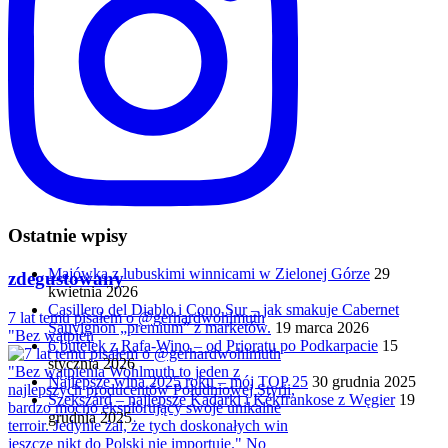
Ostatnie wpisy
Majówka z lubuskimi winnicami w Zielonej Górze
29
zdegustowany
kwietnia 2026
Casillero del Diablo i Cono Sur – jak smakuje Cabernet
7 lat temu pisałem o @gerhardwohlmuth
Sauvignon „premium” z marketów.
19 marca 2026
"Bez wątpien
6 butelek z Rafa-Wino – od Prioratu po Podkarpacie
15
stycznia 2026
Najlepsze wina 2025 roku – mój TOP 25
30 grudnia 2025
Szekszárd – najlepsze Kadarki i Kékfrankose z Węgier
19
grudnia 2025