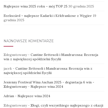
Najlepsze wina 2025 roku – mój TOP 25
30 grudnia 2025
Szekszárd – najlepsze Kadarki i Kékfrankose z Węgier
19
grudnia 2025
NAJNOWSZE KOMENTARZE
Zdegustowany
-
Cantine Settesoli i Mandrarossa: Recenzja
win z największej spółdzielni Sycylii
jacek
-
Cantine Settesoli i Mandrarossa: Recenzja win z
największej spółdzielni Sycylii
Jesienny Festiwal Wina Auchan 2025 - degustacja 6 win -
Zdegustowany
-
Najlepsze wina 2024
Adrian
-
Najlepsze wina 2024
Zdegustowany
-
Złogi, czyli wszystkiego najlepszego z okazji