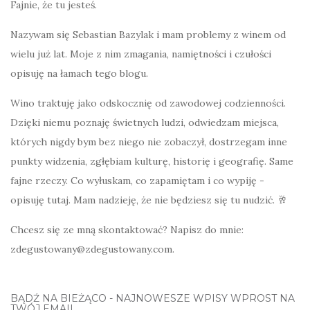
Fajnie, że tu jesteś.
Nazywam się Sebastian Bazylak i mam problemy z winem od
wielu już lat. Moje z nim zmagania, namiętności i czułości
opisuję na łamach tego blogu.
Wino traktuję jako odskocznię od zawodowej codzienności.
Dzięki niemu poznaję świetnych ludzi, odwiedzam miejsca,
których nigdy bym bez niego nie zobaczył, dostrzegam inne
punkty widzenia, zgłębiam kulturę, historię i geografię. Same
fajne rzeczy. Co wyłuskam, co zapamiętam i co wypiję -
opisuję tutaj. Mam nadzieję, że nie będziesz się tu nudzić. 🥂
Chcesz się ze mną skontaktować? Napisz do mnie:
zdegustowany@zdegustowany.com.
BĄDŹ NA BIEŻĄCO - NAJNOWESZE WPISY WPROST NA
TWÓJ EMAIL.