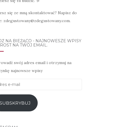
iesz się tu nudzić. 🥂
esz się ze mną skontaktować? Napisz do
e: zdegustowany@zdegustowany.com.
DŹ NA BIEŻĄCO - NAJNOWESZE WPISY
ROST NA TWÓJ EMAIL.
owadź swój adres email i otrzymuj na
zynkę najnowsze wpisy
es
l
SUBSKRYBUJ