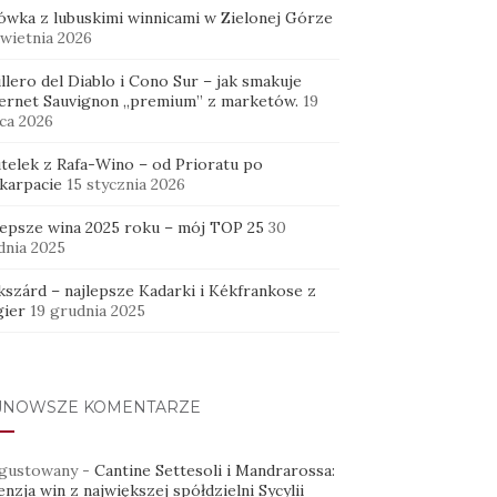
ówka z lubuskimi winnicami w Zielonej Górze
kwietnia 2026
llero del Diablo i Cono Sur – jak smakuje
ernet Sauvignon „premium” z marketów.
19
ca 2026
utelek z Rafa-Wino – od Prioratu po
karpacie
15 stycznia 2026
lepsze wina 2025 roku – mój TOP 25
30
dnia 2025
kszárd – najlepsze Kadarki i Kékfrankose z
ier
19 grudnia 2025
JNOWSZE KOMENTARZE
gustowany
-
Cantine Settesoli i Mandrarossa:
nzja win z największej spółdzielni Sycylii