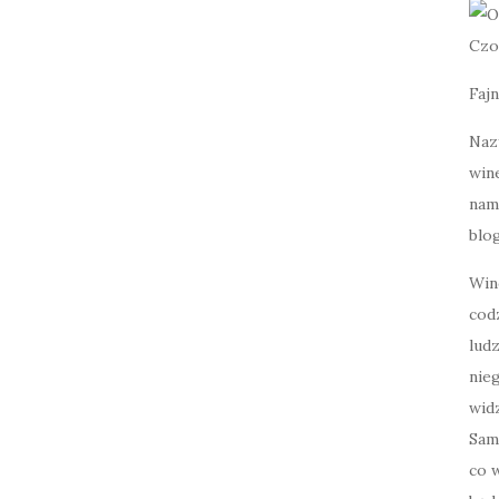
Czo
Fajn
Naz
wine
nami
blog
Win
cod
lud
nie
widz
Sam
co w