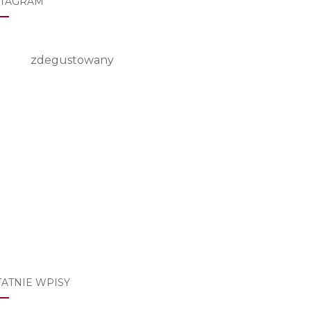
STAGRAM
zdegustowany
TATNIE WPISY