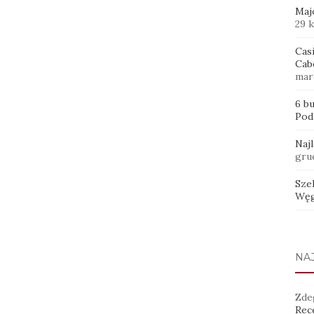
Maj
29 
Casi
Cab
mar
6 b
Pod
Naj
gru
Sze
Węg
NA
Zde
Rece