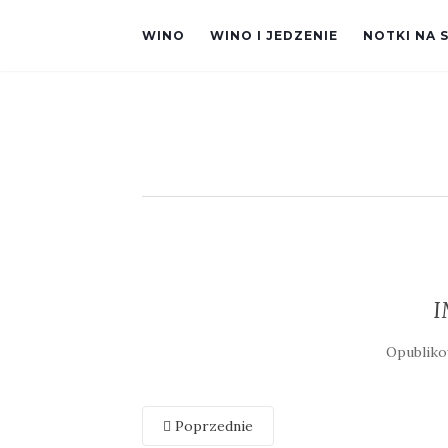
WINO
WINO I JEDZENIE
NOTKI NA 
I
Opublik
Poprzednie