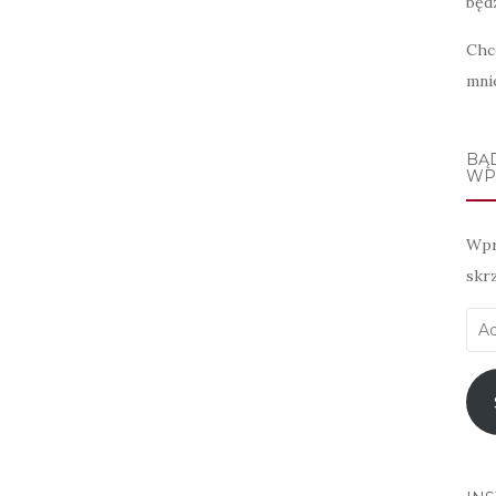
będz
Chc
mni
BĄ
WP
Wpr
skr
Adr
e-
mai