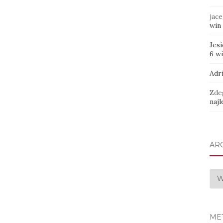
jace
win 
Jes
6 w
Adr
Zde
najl
AR
Arc
ME