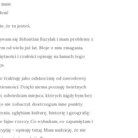
łem!
ie, że tu jesteś.
ywam się Sebastian Bazylak i mam problemy z
m od wielu już lat. Moje z nim zmagania,
ętności i czułości opisuję na łamach tego
u.
o traktuję jako odskocznię od zawodowej
zienności. Dzięki niemu poznaję świetnych
zi, odwiedzam miejsca, których nigdy bym bez
go nie zobaczył, dostrzegam inne punkty
enia, zgłębiam kulturę, historię i geografię.
e fajne rzeczy. Co wyłuskam, co zapamiętam i
ypiję - opisuję tutaj. Mam nadzieję, że nie