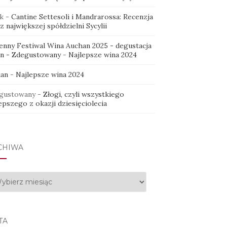
k
-
Cantine Settesoli i Mandrarossa: Recenzja
z największej spółdzielni Sycylii
ienny Festiwal Wina Auchan 2025 - degustacja
in - Zdegustowany
-
Najlepsze wina 2024
ian
-
Najlepsze wina 2024
gustowany
-
Złogi, czyli wszystkiego
epszego z okazji dziesięciolecia
CHIWA
hiwa
TA