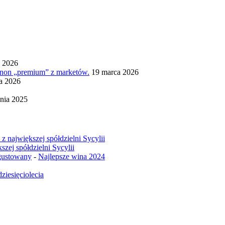
a 2026
ignon „premium” z marketów.
19 marca 2026
ia 2026
nia 2025
z największej spółdzielni Sycylii
szej spółdzielni Sycylii
egustowany
-
Najlepsze wina 2024
ziesięciolecia