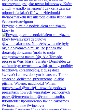
Przyznaję, że nie podzielałem entuzjazmu,
który to
Fattoria Carpineto Vigna Montaperto Chianti