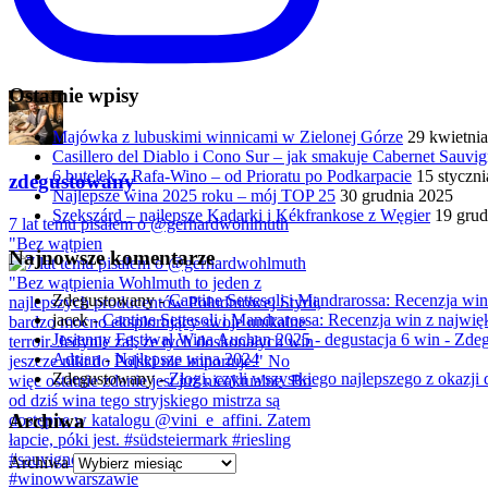
Ostatnie wpisy
Majówka z lubuskimi winnicami w Zielonej Górze
29 kwietni
Casillero del Diablo i Cono Sur – jak smakuje Cabernet Sauv
6 butelek z Rafa-Wino – od Prioratu po Podkarpacie
15 styczn
zdegustowany
Najlepsze wina 2025 roku – mój TOP 25
30 grudnia 2025
Szekszárd – najlepsze Kadarki i Kékfrankose z Węgier
19 grud
7 lat temu pisałem o @gerhardwohlmuth
"Bez wątpien
Najnowsze komentarze
Zdegustowany
-
Cantine Settesoli i Mandrarossa: Recenzja win 
jacek
-
Cantine Settesoli i Mandrarossa: Recenzja win z najwięk
Jesienny Festiwal Wina Auchan 2025 - degustacja 6 win - Zd
Adrian
-
Najlepsze wina 2024
Zdegustowany
-
Złogi, czyli wszystkiego najlepszego z okazji d
Archiwa
Archiwa