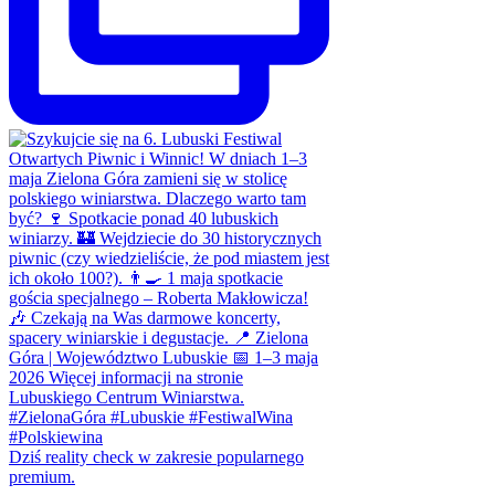
Dziś reality check w zakresie popularnego
premium.