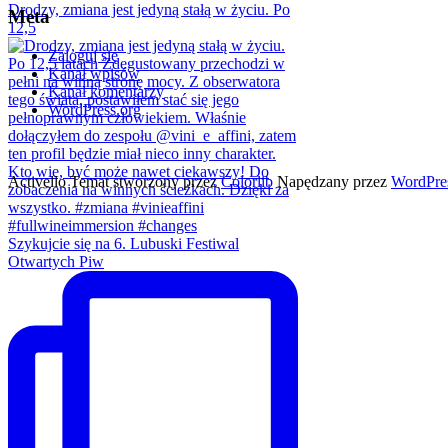
Drodzy, zmiana jest jedyną stałą w życiu. Po
Meta
12,5
Zaloguj się
Kanał wpisów
Kanał komentarzy
WordPress.org
Activello Temat stworzony przez
Colorlib
Napędzany przez
WordPre
Szykujcie się na 6. Lubuski Festiwal
Otwartych Piw