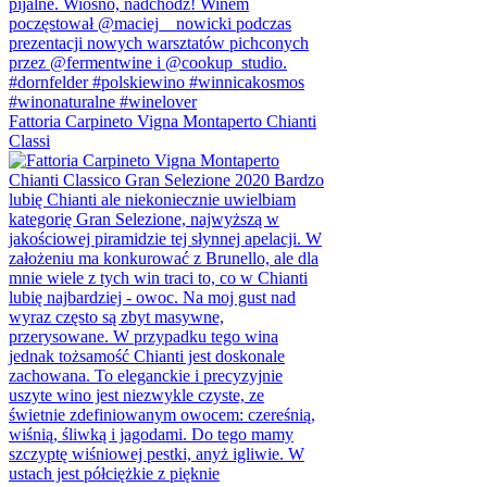
Fattoria Carpineto Vigna Montaperto Chianti
Classi