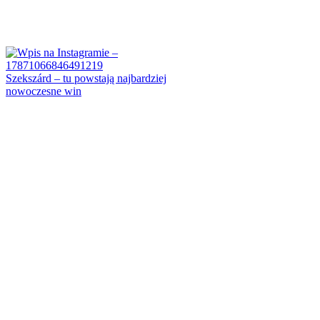
Szekszárd – tu powstają najbardziej
nowoczesne win