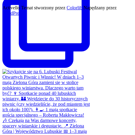
Activello Temat stworzony przez
Colorlib
Napędzany przez
WordPress