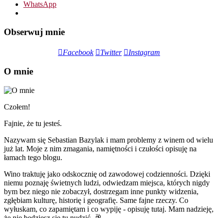
WhatsApp
Obserwuj mnie
Facebook
Twitter
Instagram
O mnie
Czołem!
Fajnie, że tu jesteś.
Nazywam się Sebastian Bazylak i mam problemy z winem od wielu
już lat. Moje z nim zmagania, namiętności i czułości opisuję na
łamach tego blogu.
Wino traktuję jako odskocznię od zawodowej codzienności. Dzięki
niemu poznaję świetnych ludzi, odwiedzam miejsca, których nigdy
bym bez niego nie zobaczył, dostrzegam inne punkty widzenia,
zgłębiam kulturę, historię i geografię. Same fajne rzeczy. Co
wyłuskam, co zapamiętam i co wypiję - opisuję tutaj. Mam nadzieję,
że nie będziesz się tu nudzić. 🥂