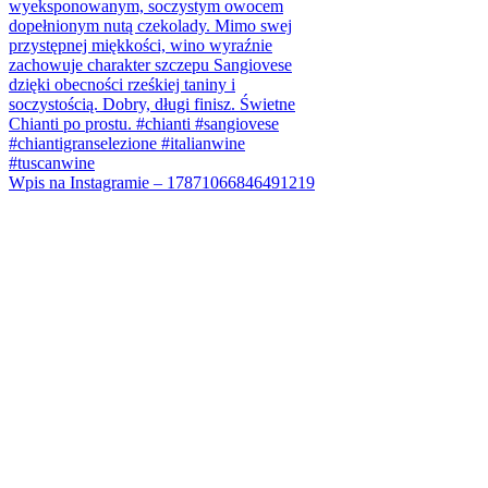
Wpis na Instagramie – 17871066846491219