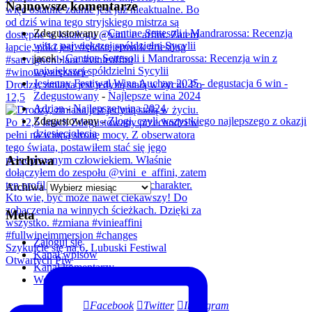
Najnowsze komentarze
Zdegustowany
-
Cantine Settesoli i Mandrarossa: Recenzja
win z największej spółdzielni Sycylii
jacek
-
Cantine Settesoli i Mandrarossa: Recenzja win z
największej spółdzielni Sycylii
Jesienny Festiwal Wina Auchan 2025 - degustacja 6 win -
Drodzy, zmiana jest jedyną stałą w życiu. Po
Zdegustowany
-
Najlepsze wina 2024
12,5
Adrian
-
Najlepsze wina 2024
Zdegustowany
-
Złogi, czyli wszystkiego najlepszego z okazji
dziesięciolecia
Archiwa
Archiwa
Meta
Zaloguj się
Szykujcie się na 6. Lubuski Festiwal
Kanał wpisów
Otwartych Piw
Kanał komentarzy
WordPress.org
Facebook
Twitter
Instagram