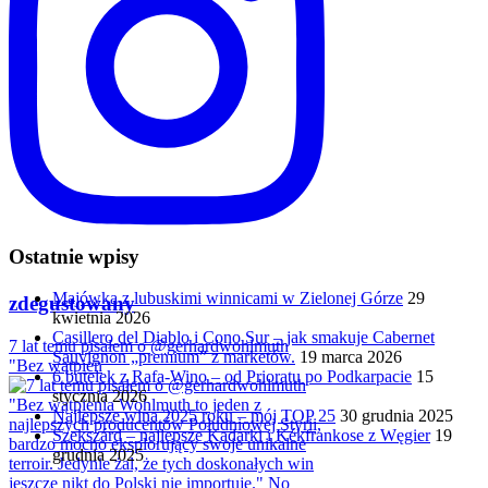
Ostatnie wpisy
Majówka z lubuskimi winnicami w Zielonej Górze
29
zdegustowany
kwietnia 2026
Casillero del Diablo i Cono Sur – jak smakuje Cabernet
7 lat temu pisałem o @gerhardwohlmuth
Sauvignon „premium” z marketów.
19 marca 2026
"Bez wątpien
6 butelek z Rafa-Wino – od Prioratu po Podkarpacie
15
stycznia 2026
Najlepsze wina 2025 roku – mój TOP 25
30 grudnia 2025
Szekszárd – najlepsze Kadarki i Kékfrankose z Węgier
19
grudnia 2025