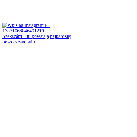
Szekszárd – tu powstają najbardziej
nowoczesne win