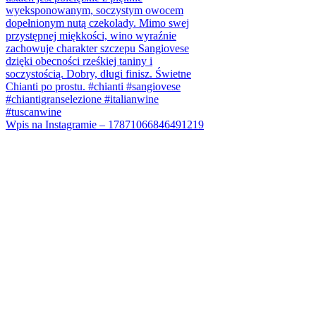
Wpis na Instagramie – 17871066846491219