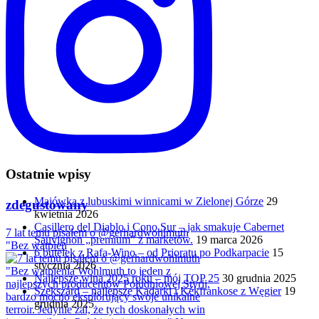
Ostatnie wpisy
Majówka z lubuskimi winnicami w Zielonej Górze
29
zdegustowany
kwietnia 2026
Casillero del Diablo i Cono Sur – jak smakuje Cabernet
7 lat temu pisałem o @gerhardwohlmuth
Sauvignon „premium” z marketów.
19 marca 2026
"Bez wątpien
6 butelek z Rafa-Wino – od Prioratu po Podkarpacie
15
stycznia 2026
Najlepsze wina 2025 roku – mój TOP 25
30 grudnia 2025
Szekszárd – najlepsze Kadarki i Kékfrankose z Węgier
19
grudnia 2025