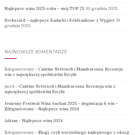
Najlepsze wina 2025 roku – mój TOP 25
30 grudnia 2025
Szekszárd – najlepsze Kadarki i Kékfrankose z Węgier
19
grudnia 2025
NAJNOWSZE KOMENTARZE
Zdegustowany
-
Cantine Settesoli i Mandrarossa: Recenzja
win z największej spółdzielni Sycylii
jacek
-
Cantine Settesoli i Mandrarossa: Recenzja win z
największej spółdzielni Sycylii
Jesienny Festiwal Wina Auchan 2025 - degustacja 6 win -
Zdegustowany
-
Najlepsze wina 2024
Adrian
-
Najlepsze wina 2024
Zdegustowany
-
Złogi, czyli wszystkiego najlepszego z okazji