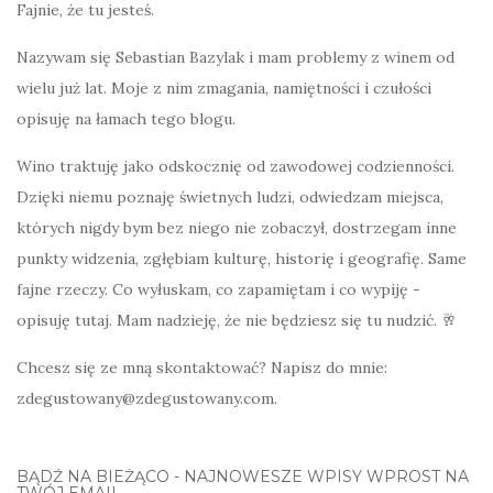
Fajnie, że tu jesteś.
Nazywam się Sebastian Bazylak i mam problemy z winem od
wielu już lat. Moje z nim zmagania, namiętności i czułości
opisuję na łamach tego blogu.
Wino traktuję jako odskocznię od zawodowej codzienności.
Dzięki niemu poznaję świetnych ludzi, odwiedzam miejsca,
których nigdy bym bez niego nie zobaczył, dostrzegam inne
punkty widzenia, zgłębiam kulturę, historię i geografię. Same
fajne rzeczy. Co wyłuskam, co zapamiętam i co wypiję -
opisuję tutaj. Mam nadzieję, że nie będziesz się tu nudzić. 🥂
Chcesz się ze mną skontaktować? Napisz do mnie:
zdegustowany@zdegustowany.com.
BĄDŹ NA BIEŻĄCO - NAJNOWESZE WPISY WPROST NA
TWÓJ EMAIL.