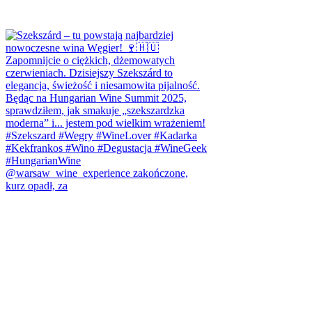
@warsaw_wine_experience zakończone,
kurz opadł, za