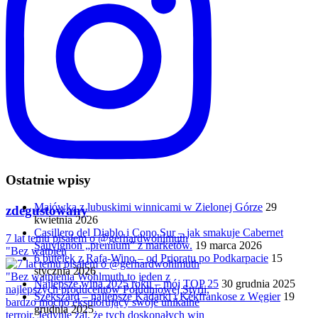
Ostatnie wpisy
Majówka z lubuskimi winnicami w Zielonej Górze
29
zdegustowany
kwietnia 2026
Casillero del Diablo i Cono Sur – jak smakuje Cabernet
7 lat temu pisałem o @gerhardwohlmuth
Sauvignon „premium” z marketów.
19 marca 2026
"Bez wątpien
6 butelek z Rafa-Wino – od Prioratu po Podkarpacie
15
stycznia 2026
Najlepsze wina 2025 roku – mój TOP 25
30 grudnia 2025
Szekszárd – najlepsze Kadarki i Kékfrankose z Węgier
19
grudnia 2025