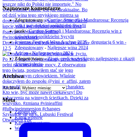
Najnowsze komentarze
Zdegustowany
-
Cantine Settesoli i Mandrarossa: Recenzja
win z największej spółdzielni Sycylii
jacek
-
Cantine Settesoli i Mandrarossa: Recenzja win z
największej spółdzielni Sycylii
Jesienny Festiwal Wina Auchan 2025 - degustacja 6 win -
Drodzy, zmiana jest jedyną stałą w życiu. Po
Zdegustowany
-
Najlepsze wina 2024
12,5
Adrian
-
Najlepsze wina 2024
Zdegustowany
-
Złogi, czyli wszystkiego najlepszego z okazji
dziesięciolecia
Archiwa
Archiwa
Meta
Zaloguj się
Szykujcie się na 6. Lubuski Festiwal
Kanał wpisów
Otwartych Piw
Kanał komentarzy
WordPress.org