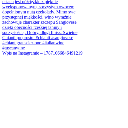
Wpis na Instagramie – 17871066846491219