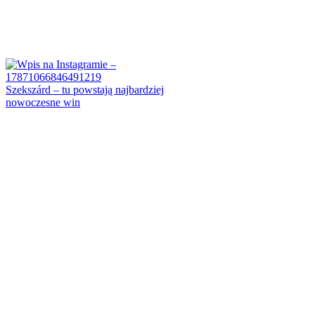
Szekszárd – tu powstają najbardziej
nowoczesne win