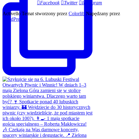
Facebook
Twitter
Instagram
Activello Temat stworzony przez
Colorlib
Napędzany przez
WordPress