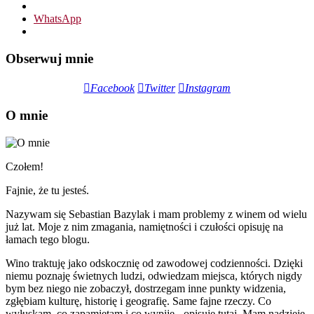
WhatsApp
Obserwuj mnie
Facebook
Twitter
Instagram
O mnie
Czołem!
Fajnie, że tu jesteś.
Nazywam się Sebastian Bazylak i mam problemy z winem od wielu
już lat. Moje z nim zmagania, namiętności i czułości opisuję na
łamach tego blogu.
Wino traktuję jako odskocznię od zawodowej codzienności. Dzięki
niemu poznaję świetnych ludzi, odwiedzam miejsca, których nigdy
bym bez niego nie zobaczył, dostrzegam inne punkty widzenia,
zgłębiam kulturę, historię i geografię. Same fajne rzeczy. Co
wyłuskam, co zapamiętam i co wypiję - opisuję tutaj. Mam nadzieję,