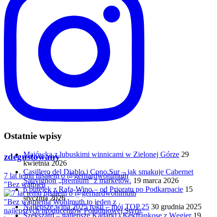
Ostatnie wpisy
Majówka z lubuskimi winnicami w Zielonej Górze
29
zdegustowany
kwietnia 2026
Casillero del Diablo i Cono Sur – jak smakuje Cabernet
7 lat temu pisałem o @gerhardwohlmuth
Sauvignon „premium” z marketów.
19 marca 2026
"Bez wątpien
6 butelek z Rafa-Wino – od Prioratu po Podkarpacie
15
stycznia 2026
Najlepsze wina 2025 roku – mój TOP 25
30 grudnia 2025
Szekszárd – najlepsze Kadarki i Kékfrankose z Węgier
19