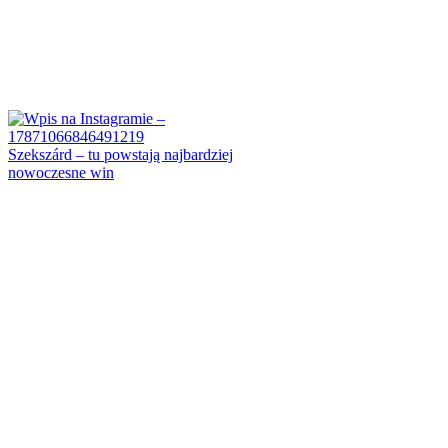
Szekszárd – tu powstają najbardziej
nowoczesne win