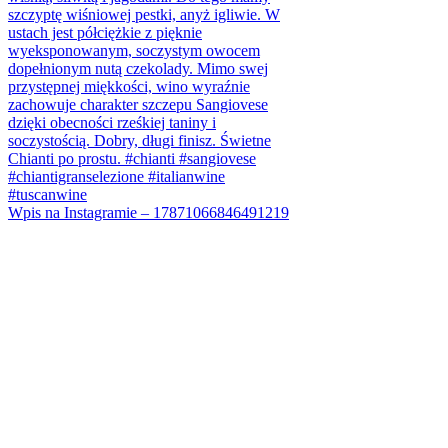
Wpis na Instagramie – 17871066846491219