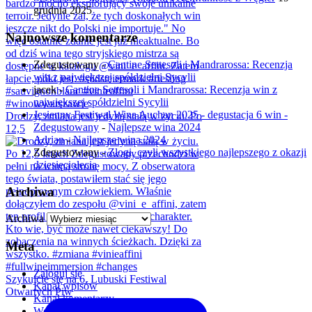
grudnia 2025
Najnowsze komentarze
Zdegustowany
-
Cantine Settesoli i Mandrarossa: Recenzja
win z największej spółdzielni Sycylii
jacek
-
Cantine Settesoli i Mandrarossa: Recenzja win z
największej spółdzielni Sycylii
Jesienny Festiwal Wina Auchan 2025 - degustacja 6 win -
Drodzy, zmiana jest jedyną stałą w życiu. Po
Zdegustowany
-
Najlepsze wina 2024
12,5
Adrian
-
Najlepsze wina 2024
Zdegustowany
-
Złogi, czyli wszystkiego najlepszego z okazji
dziesięciolecia
Archiwa
Archiwa
Meta
Zaloguj się
Szykujcie się na 6. Lubuski Festiwal
Kanał wpisów
Otwartych Piw
Kanał komentarzy
WordPress.org