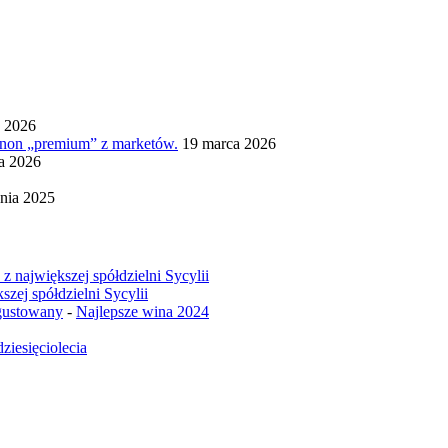
a 2026
ignon „premium” z marketów.
19 marca 2026
ia 2026
nia 2025
z największej spółdzielni Sycylii
szej spółdzielni Sycylii
egustowany
-
Najlepsze wina 2024
ziesięciolecia