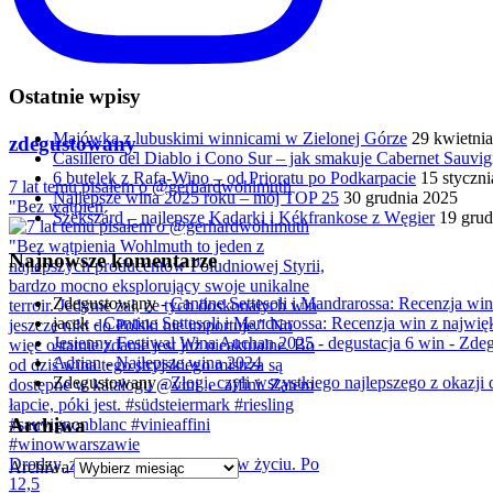
Ostatnie wpisy
Majówka z lubuskimi winnicami w Zielonej Górze
29 kwietni
zdegustowany
Casillero del Diablo i Cono Sur – jak smakuje Cabernet Sauv
6 butelek z Rafa-Wino – od Prioratu po Podkarpacie
15 styczn
7 lat temu pisałem o @gerhardwohlmuth
Najlepsze wina 2025 roku – mój TOP 25
30 grudnia 2025
"Bez wątpien
Szekszárd – najlepsze Kadarki i Kékfrankose z Węgier
19 grud
Najnowsze komentarze
Zdegustowany
-
Cantine Settesoli i Mandrarossa: Recenzja win 
jacek
-
Cantine Settesoli i Mandrarossa: Recenzja win z najwięk
Jesienny Festiwal Wina Auchan 2025 - degustacja 6 win - Zd
Adrian
-
Najlepsze wina 2024
Zdegustowany
-
Złogi, czyli wszystkiego najlepszego z okazji d
Archiwa
Drodzy, zmiana jest jedyną stałą w życiu. Po
Archiwa
12,5