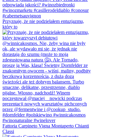
Przyznaję, że nie podzielałem entuzjazmu,
który to
Fattoria Carpineto Vigna Montaperto Chianti
Classi