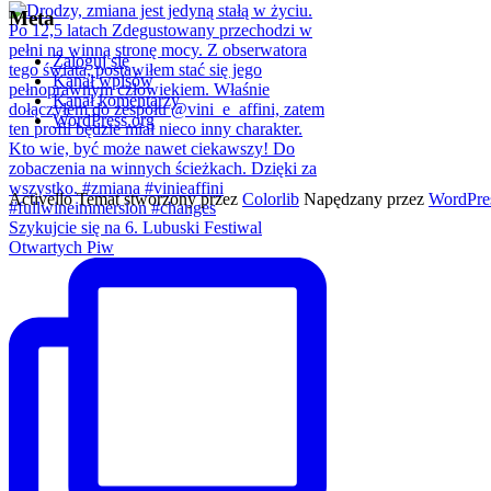
Meta
Zaloguj się
Kanał wpisów
Kanał komentarzy
WordPress.org
Activello Temat stworzony przez
Colorlib
Napędzany przez
WordPre
Szykujcie się na 6. Lubuski Festiwal
Otwartych Piw