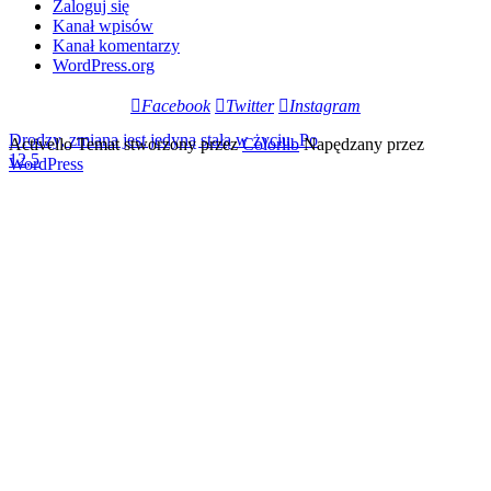
Zaloguj się
Kanał wpisów
Kanał komentarzy
WordPress.org
Facebook
Twitter
Instagram
Drodzy, zmiana jest jedyną stałą w życiu. Po
Activello Temat stworzony przez
Colorlib
Napędzany przez
12,5
WordPress