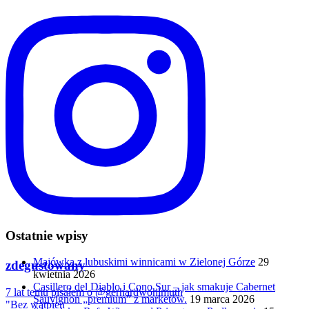
Ostatnie wpisy
Majówka z lubuskimi winnicami w Zielonej Górze
29
zdegustowany
kwietnia 2026
Casillero del Diablo i Cono Sur – jak smakuje Cabernet
7 lat temu pisałem o @gerhardwohlmuth
Sauvignon „premium” z marketów.
19 marca 2026
"Bez wątpien