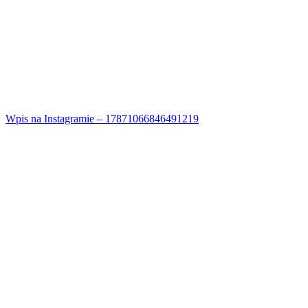
Wpis na Instagramie – 17871066846491219