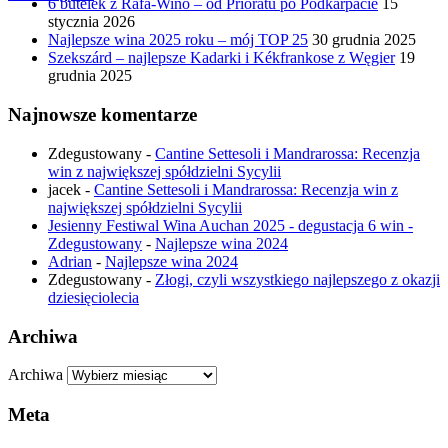
6 butelek z Rafa-Wino – od Prioratu po Podkarpacie
15
stycznia 2026
Najlepsze wina 2025 roku – mój TOP 25
30 grudnia 2025
Szekszárd – najlepsze Kadarki i Kékfrankose z Węgier
19
grudnia 2025
Najnowsze komentarze
Zdegustowany
-
Cantine Settesoli i Mandrarossa: Recenzja
win z największej spółdzielni Sycylii
jacek
-
Cantine Settesoli i Mandrarossa: Recenzja win z
największej spółdzielni Sycylii
Jesienny Festiwal Wina Auchan 2025 - degustacja 6 win -
Zdegustowany
-
Najlepsze wina 2024
Adrian
-
Najlepsze wina 2024
Zdegustowany
-
Złogi, czyli wszystkiego najlepszego z okazji
dziesięciolecia
Archiwa
Archiwa
Meta