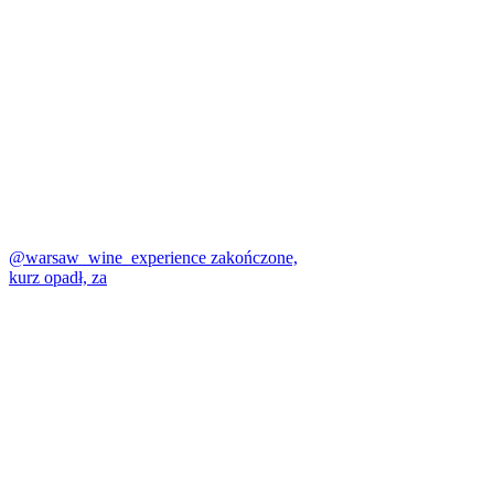
@warsaw_wine_experience zakończone,
kurz opadł, za