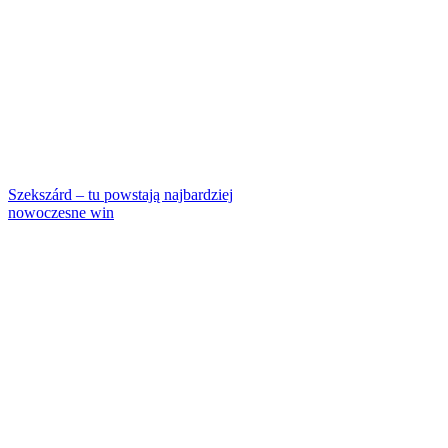
Szekszárd – tu powstają najbardziej
nowoczesne win