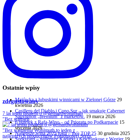
Ostatnie wpisy
Majówka z lubuskimi winnicami w Zielonej Górze
29
zdegustowany
kwietnia 2026
Casillero del Diablo i Cono Sur – jak smakuje Cabernet
7 lat temu pisałem o @gerhardwohlmuth
Sauvignon „premium” z marketów.
19 marca 2026
"Bez wątpien
6 butelek z Rafa-Wino – od Prioratu po Podkarpacie
15
stycznia 2026
Najlepsze wina 2025 roku – mój TOP 25
30 grudnia 2025
Szekszárd – najlepsze Kadarki i Kékfrankose z Węgier
19