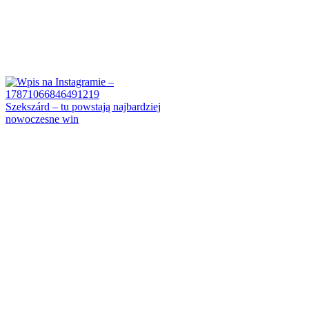
Szekszárd – tu powstają najbardziej
nowoczesne win