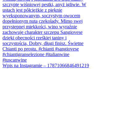
Wpis na Instagramie – 17871066846491219