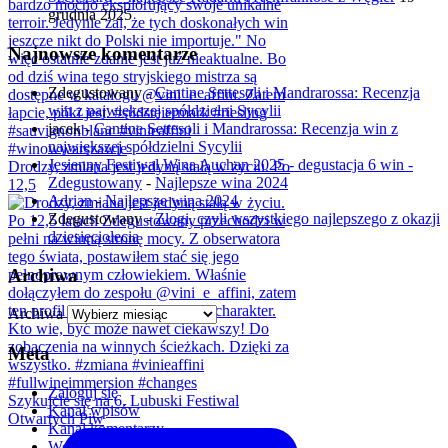
grudnia 2025
Najnowsze komentarze
Zdegustowany
-
Cantine Settesoli i Mandrarossa: Recenzja
win z największej spółdzielni Sycylii
jacek
-
Cantine Settesoli i Mandrarossa: Recenzja win z
największej spółdzielni Sycylii
Jesienny Festiwal Wina Auchan 2025 - degustacja 6 win -
Drodzy, zmiana jest jedyną stałą w życiu. Po
Zdegustowany
-
Najlepsze wina 2024
12,5
Adrian
-
Najlepsze wina 2024
Zdegustowany
-
Złogi, czyli wszystkiego najlepszego z okazji
dziesięciolecia
Archiwa
Archiwa
Meta
Zaloguj się
Szykujcie się na 6. Lubuski Festiwal
Kanał wpisów
Otwartych Piw
Kanał komentarzy
WordPress.org