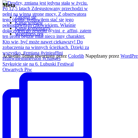
Meta
Zaloguj się
Kanał wpisów
Kanał komentarzy
WordPress.org
Activello Temat stworzony przez
Colorlib
Napędzany przez
WordPre
Szykujcie się na 6. Lubuski Festiwal
Otwartych Piw