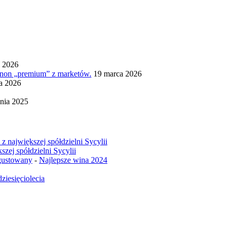
a 2026
ignon „premium” z marketów.
19 marca 2026
ia 2026
nia 2025
z największej spółdzielni Sycylii
szej spółdzielni Sycylii
egustowany
-
Najlepsze wina 2024
ziesięciolecia