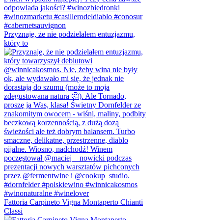
Przyznaję, że nie podzielałem entuzjazmu,
który to
Fattoria Carpineto Vigna Montaperto Chianti
Classi