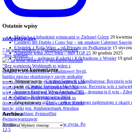
Ostatnie wpisy
Majówka z lubuskimi winnicami w Zielonej Górze
29 kwietni
zdegustowany
Casillero del Diablo i Cono Sur – jak smakuje Cabernet Sauv
6 butelek z Rafa-Wino – od Prioratu po Podkarpacie
15 styczn
7 lat temu pisałem o @gerhardwohlmuth
Najlepsze wina 2025 roku – mój TOP 25
30 grudnia 2025
"Bez wątpien
Szekszárd – najlepsze Kadarki i Kékfrankose z Węgier
19 grud
Najnowsze komentarze
Zdegustowany
-
Cantine Settesoli i Mandrarossa: Recenzja win 
jacek
-
Cantine Settesoli i Mandrarossa: Recenzja win z najwięk
Jesienny Festiwal Wina Auchan 2025 - degustacja 6 win - Zd
Adrian
-
Najlepsze wina 2024
Zdegustowany
-
Złogi, czyli wszystkiego najlepszego z okazji d
Archiwa
Drodzy, zmiana jest jedyną stałą w życiu. Po
Archiwa
12,5