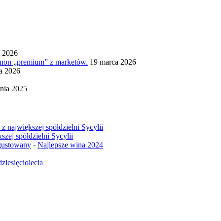
a 2026
ignon „premium” z marketów.
19 marca 2026
ia 2026
nia 2025
z największej spółdzielni Sycylii
szej spółdzielni Sycylii
egustowany
-
Najlepsze wina 2024
ziesięciolecia