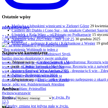
Ostatnie wpisy
Majówka z lubuskimi winnicami w Zielonej Górze
29 kwietni
zdegustowany
Casillero del Diablo i Cono Sur – jak smakuje Cabernet Sauv
6 butelek z Rafa-Wino – od Prioratu po Podkarpacie
15 styczn
7 lat temu pisałem o @gerhardwohlmuth
Najlepsze wina 2025 roku – mój TOP 25
30 grudnia 2025
"Bez wątpien
Szekszárd – najlepsze Kadarki i Kékfrankose z Węgier
19 grud
Najnowsze komentarze
Zdegustowany
-
Cantine Settesoli i Mandrarossa: Recenzja win 
jacek
-
Cantine Settesoli i Mandrarossa: Recenzja win z najwięk
Jesienny Festiwal Wina Auchan 2025 - degustacja 6 win - Zd
Adrian
-
Najlepsze wina 2024
Zdegustowany
-
Złogi, czyli wszystkiego najlepszego z okazji d
Archiwa
Drodzy, zmiana jest jedyną stałą w życiu. Po
Archiwa
12,5
Meta