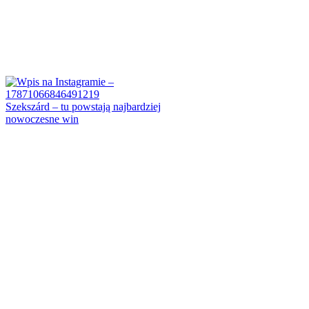
Szekszárd – tu powstają najbardziej
nowoczesne win