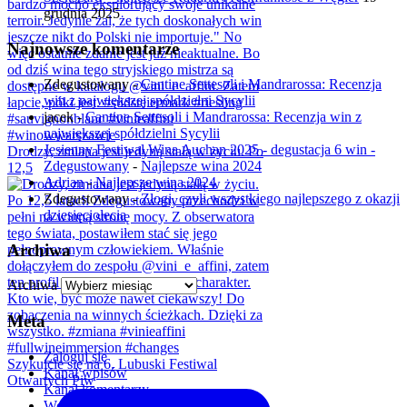
grudnia 2025
Najnowsze komentarze
Zdegustowany
-
Cantine Settesoli i Mandrarossa: Recenzja
win z największej spółdzielni Sycylii
jacek
-
Cantine Settesoli i Mandrarossa: Recenzja win z
największej spółdzielni Sycylii
Jesienny Festiwal Wina Auchan 2025 - degustacja 6 win -
Drodzy, zmiana jest jedyną stałą w życiu. Po
Zdegustowany
-
Najlepsze wina 2024
12,5
Adrian
-
Najlepsze wina 2024
Zdegustowany
-
Złogi, czyli wszystkiego najlepszego z okazji
dziesięciolecia
Archiwa
Archiwa
Meta
Zaloguj się
Szykujcie się na 6. Lubuski Festiwal
Kanał wpisów
Otwartych Piw
Kanał komentarzy
WordPress.org