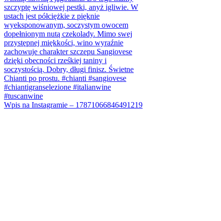
Wpis na Instagramie – 17871066846491219