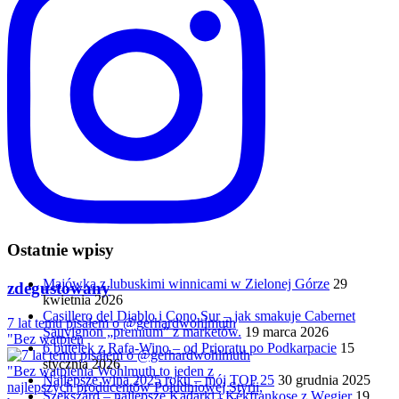
Ostatnie wpisy
Majówka z lubuskimi winnicami w Zielonej Górze
29
zdegustowany
kwietnia 2026
Casillero del Diablo i Cono Sur – jak smakuje Cabernet
7 lat temu pisałem o @gerhardwohlmuth
Sauvignon „premium” z marketów.
19 marca 2026
"Bez wątpien
6 butelek z Rafa-Wino – od Prioratu po Podkarpacie
15
stycznia 2026
Najlepsze wina 2025 roku – mój TOP 25
30 grudnia 2025
Szekszárd – najlepsze Kadarki i Kékfrankose z Węgier
19