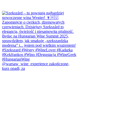
@warsaw_wine_experience zakończone,
kurz opadł, za