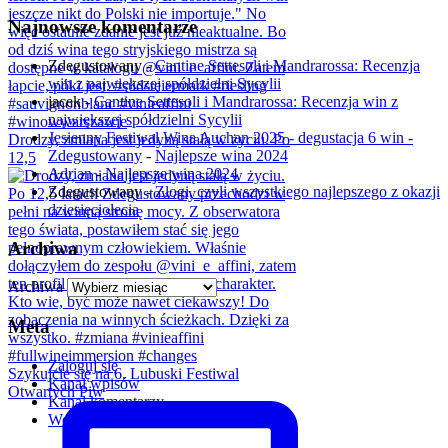
Najnowsze komentarze
Zdegustowany
-
Cantine Settesoli i Mandrarossa: Recenzja
win z największej spółdzielni Sycylii
jacek
-
Cantine Settesoli i Mandrarossa: Recenzja win z
największej spółdzielni Sycylii
Jesienny Festiwal Wina Auchan 2025 - degustacja 6 win -
Drodzy, zmiana jest jedyną stałą w życiu. Po
Zdegustowany
-
Najlepsze wina 2024
12,5
Adrian
-
Najlepsze wina 2024
Zdegustowany
-
Złogi, czyli wszystkiego najlepszego z okazji
dziesięciolecia
Archiwa
Archiwa
Meta
Zaloguj się
Szykujcie się na 6. Lubuski Festiwal
Kanał wpisów
Otwartych Piw
Kanał komentarzy
WordPress.org