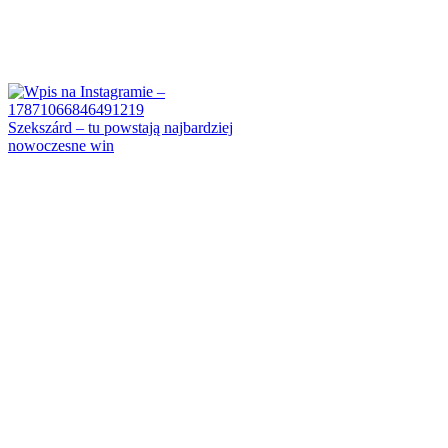
Szekszárd – tu powstają najbardziej
nowoczesne win