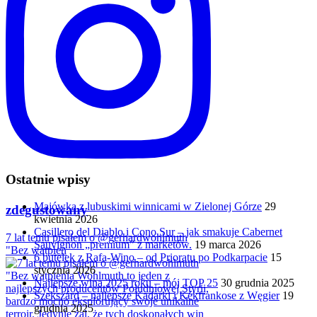
Ostatnie wpisy
Majówka z lubuskimi winnicami w Zielonej Górze
29
zdegustowany
kwietnia 2026
Casillero del Diablo i Cono Sur – jak smakuje Cabernet
7 lat temu pisałem o @gerhardwohlmuth
Sauvignon „premium” z marketów.
19 marca 2026
"Bez wątpien
6 butelek z Rafa-Wino – od Prioratu po Podkarpacie
15
stycznia 2026
Najlepsze wina 2025 roku – mój TOP 25
30 grudnia 2025
Szekszárd – najlepsze Kadarki i Kékfrankose z Węgier
19
grudnia 2025