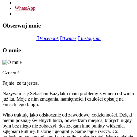
WhatsApp
Obserwuj mnie
Facebook
Twitter
Instagram
O mnie
Czołem!
Fajnie, że tu jesteś.
Nazywam się Sebastian Bazylak i mam problemy z winem od wielu
już lat. Moje z nim zmagania, namiętności i czułości opisuję na
łamach tego blogu.
Wino traktuję jako odskocznię od zawodowej codzienności. Dzięki
niemu poznaję świetnych ludzi, odwiedzam miejsca, których nigdy
bym bez niego nie zobaczył, dostrzegam inne punkty widzenia,
zgłębiam kulturę, historię i geografię. Same fajne rzeczy. Co
wyłuskam, co zapamiętam i co wypiję - opisuję tutaj. Mam nadzieję,