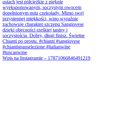
Wpis na Instagramie – 17871066846491219