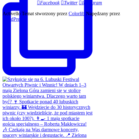
Facebook
Twitter
Instagram
Activello Temat stworzony przez
Colorlib
Napędzany przez
WordPress