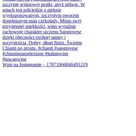
Wpis na Instagramie – 17871066846491219