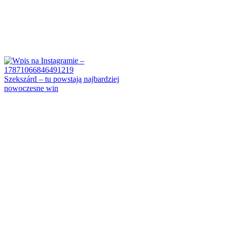
Szekszárd – tu powstają najbardziej
nowoczesne win