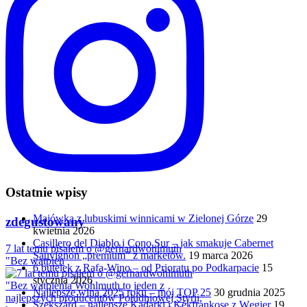
Ostatnie wpisy
Majówka z lubuskimi winnicami w Zielonej Górze
29
zdegustowany
kwietnia 2026
Casillero del Diablo i Cono Sur – jak smakuje Cabernet
7 lat temu pisałem o @gerhardwohlmuth
Sauvignon „premium” z marketów.
19 marca 2026
"Bez wątpien
6 butelek z Rafa-Wino – od Prioratu po Podkarpacie
15
stycznia 2026
Najlepsze wina 2025 roku – mój TOP 25
30 grudnia 2025
Szekszárd – najlepsze Kadarki i Kékfrankose z Węgier
19