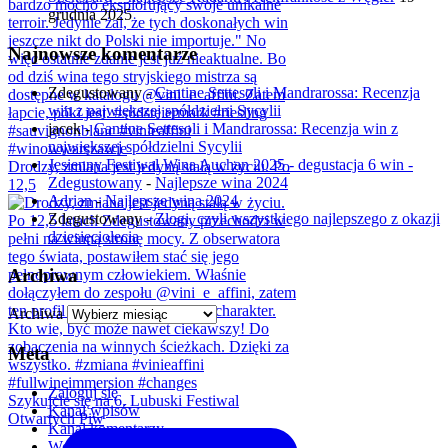
grudnia 2025
Najnowsze komentarze
Zdegustowany
-
Cantine Settesoli i Mandrarossa: Recenzja
win z największej spółdzielni Sycylii
jacek
-
Cantine Settesoli i Mandrarossa: Recenzja win z
największej spółdzielni Sycylii
Jesienny Festiwal Wina Auchan 2025 - degustacja 6 win -
Drodzy, zmiana jest jedyną stałą w życiu. Po
Zdegustowany
-
Najlepsze wina 2024
12,5
Adrian
-
Najlepsze wina 2024
Zdegustowany
-
Złogi, czyli wszystkiego najlepszego z okazji
dziesięciolecia
Archiwa
Archiwa
Meta
Zaloguj się
Szykujcie się na 6. Lubuski Festiwal
Kanał wpisów
Otwartych Piw
Kanał komentarzy
WordPress.org