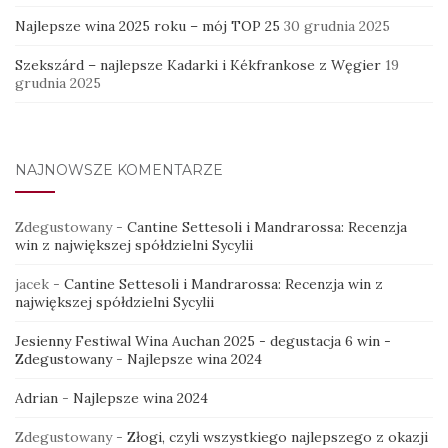
Najlepsze wina 2025 roku – mój TOP 25
30 grudnia 2025
Szekszárd – najlepsze Kadarki i Kékfrankose z Węgier
19
grudnia 2025
NAJNOWSZE KOMENTARZE
Zdegustowany
-
Cantine Settesoli i Mandrarossa: Recenzja
win z największej spółdzielni Sycylii
jacek
-
Cantine Settesoli i Mandrarossa: Recenzja win z
największej spółdzielni Sycylii
Jesienny Festiwal Wina Auchan 2025 - degustacja 6 win -
Zdegustowany
-
Najlepsze wina 2024
Adrian
-
Najlepsze wina 2024
Zdegustowany
-
Złogi, czyli wszystkiego najlepszego z okazji