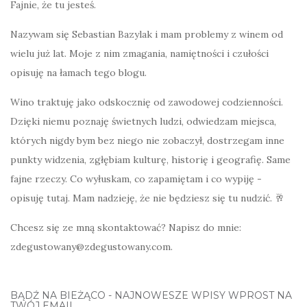
Fajnie, że tu jesteś.
Nazywam się Sebastian Bazylak i mam problemy z winem od
wielu już lat. Moje z nim zmagania, namiętności i czułości
opisuję na łamach tego blogu.
Wino traktuję jako odskocznię od zawodowej codzienności.
Dzięki niemu poznaję świetnych ludzi, odwiedzam miejsca,
których nigdy bym bez niego nie zobaczył, dostrzegam inne
punkty widzenia, zgłębiam kulturę, historię i geografię. Same
fajne rzeczy. Co wyłuskam, co zapamiętam i co wypiję -
opisuję tutaj. Mam nadzieję, że nie będziesz się tu nudzić. 🥂
Chcesz się ze mną skontaktować? Napisz do mnie:
zdegustowany@zdegustowany.com.
BĄDŹ NA BIEŻĄCO - NAJNOWESZE WPISY WPROST NA
TWÓJ EMAIL.