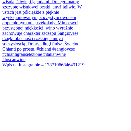
Wpis na Instagramie – 17871066846491219