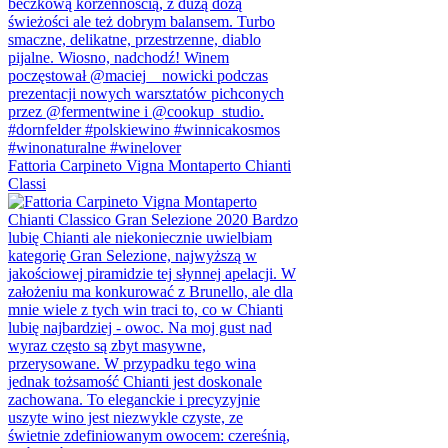
Fattoria Carpineto Vigna Montaperto Chianti
Classi