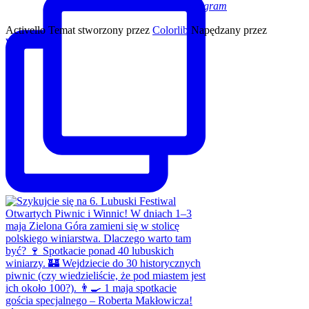
Facebook
Twitter
Instagram
Activello Temat stworzony przez
Colorlib
Napędzany przez
WordPress