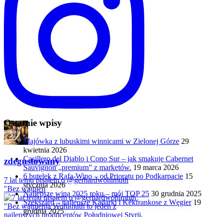
Ostatnie wpisy
Majówka z lubuskimi winnicami w Zielonej Górze
29
kwietnia 2026
Casillero del Diablo i Cono Sur – jak smakuje Cabernet
zdegustowany
Sauvignon „premium” z marketów.
19 marca 2026
6 butelek z Rafa-Wino – od Prioratu po Podkarpacie
15
7 lat temu pisałem o @gerhardwohlmuth
stycznia 2026
"Bez wątpien
Najlepsze wina 2025 roku – mój TOP 25
30 grudnia 2025
Szekszárd – najlepsze Kadarki i Kékfrankose z Węgier
19
grudnia 2025