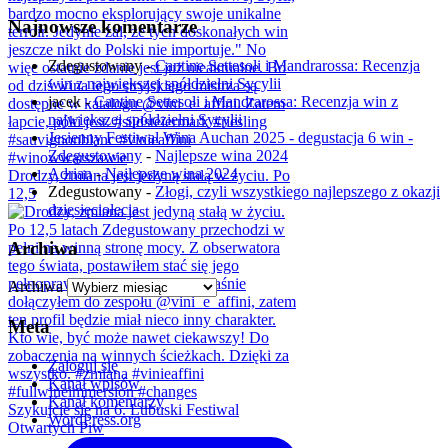
Najnowsze komentarze
Zdegustowany
-
Cantine Settesoli i Mandrarossa: Recenzja
win z największej spółdzielni Sycylii
jacek
-
Cantine Settesoli i Mandrarossa: Recenzja win z
największej spółdzielni Sycylii
Jesienny Festiwal Wina Auchan 2025 - degustacja 6 win -
Zdegustowany
-
Najlepsze wina 2024
Adrian
-
Najlepsze wina 2024
Drodzy, zmiana jest jedyną stałą w życiu. Po
Zdegustowany
-
Złogi, czyli wszystkiego najlepszego z okazji
12,5
dziesięciolecia
Archiwa
Archiwa
Meta
Zaloguj się
Kanał wpisów
Kanał komentarzy
Szykujcie się na 6. Lubuski Festiwal
WordPress.org
Otwartych Piw