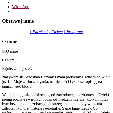
WhatsApp
Obserwuj mnie
Facebook
Twitter
Instagram
O mnie
Czołem!
Fajnie, że tu jesteś.
Nazywam się Sebastian Bazylak i mam problemy z winem od wielu
już lat. Moje z nim zmagania, namiętności i czułości opisuję na
łamach tego blogu.
Wino traktuję jako odskocznię od zawodowej codzienności. Dzięki
niemu poznaję świetnych ludzi, odwiedzam miejsca, których nigdy
bym bez niego nie zobaczył, dostrzegam inne punkty widzenia,
zgłębiam kulturę, historię i geografię. Same fajne rzeczy. Co
wyłuskam, co zapamiętam i co wypiję - opisuję tutaj. Mam nadzieję,