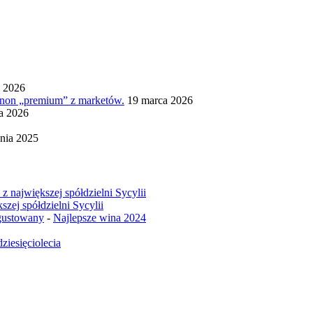
a 2026
ignon „premium” z marketów.
19 marca 2026
ia 2026
nia 2025
z największej spółdzielni Sycylii
szej spółdzielni Sycylii
egustowany
-
Najlepsze wina 2024
ziesięciolecia