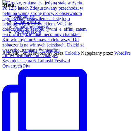
Meta
Zaloguj się
Kanał wpisów
Kanał komentarzy
WordPress.org
Activello Temat stworzony przez
Colorlib
Napędzany przez
WordPre
Szykujcie się na 6. Lubuski Festiwal
Otwartych Piw