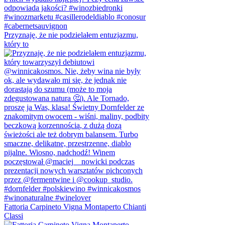
Przyznaję, że nie podzielałem entuzjazmu,
który to
Fattoria Carpineto Vigna Montaperto Chianti
Classi