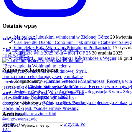
Ostatnie wpisy
Majówka z lubuskimi winnicami w Zielonej Górze
29 kwietni
zdegustowany
Casillero del Diablo i Cono Sur – jak smakuje Cabernet Sauv
6 butelek z Rafa-Wino – od Prioratu po Podkarpacie
15 styczn
7 lat temu pisałem o @gerhardwohlmuth
Najlepsze wina 2025 roku – mój TOP 25
30 grudnia 2025
"Bez wątpien
Szekszárd – najlepsze Kadarki i Kékfrankose z Węgier
19 grud
Najnowsze komentarze
Zdegustowany
-
Cantine Settesoli i Mandrarossa: Recenzja win 
jacek
-
Cantine Settesoli i Mandrarossa: Recenzja win z najwięk
Jesienny Festiwal Wina Auchan 2025 - degustacja 6 win - Zd
Adrian
-
Najlepsze wina 2024
Zdegustowany
-
Złogi, czyli wszystkiego najlepszego z okazji d
Archiwa
Drodzy, zmiana jest jedyną stałą w życiu. Po
Archiwa
12,5