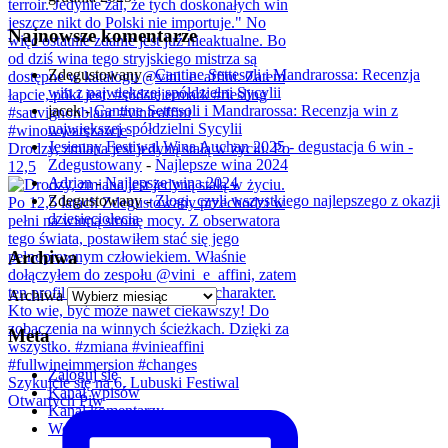
Najnowsze komentarze
Zdegustowany
-
Cantine Settesoli i Mandrarossa: Recenzja
win z największej spółdzielni Sycylii
jacek
-
Cantine Settesoli i Mandrarossa: Recenzja win z
największej spółdzielni Sycylii
Jesienny Festiwal Wina Auchan 2025 - degustacja 6 win -
Drodzy, zmiana jest jedyną stałą w życiu. Po
Zdegustowany
-
Najlepsze wina 2024
12,5
Adrian
-
Najlepsze wina 2024
Zdegustowany
-
Złogi, czyli wszystkiego najlepszego z okazji
dziesięciolecia
Archiwa
Archiwa
Meta
Zaloguj się
Szykujcie się na 6. Lubuski Festiwal
Kanał wpisów
Otwartych Piw
Kanał komentarzy
WordPress.org