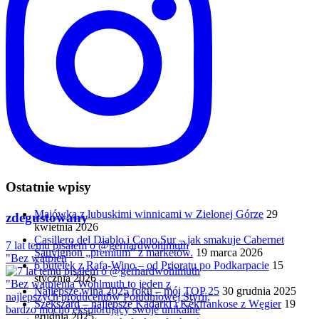
Ostatnie wpisy
Majówka z lubuskimi winnicami w Zielonej Górze
29
zdegustowany
kwietnia 2026
Casillero del Diablo i Cono Sur – jak smakuje Cabernet
7 lat temu pisałem o @gerhardwohlmuth
Sauvignon „premium” z marketów.
19 marca 2026
"Bez wątpien
6 butelek z Rafa-Wino – od Prioratu po Podkarpacie
15
stycznia 2026
Najlepsze wina 2025 roku – mój TOP 25
30 grudnia 2025
Szekszárd – najlepsze Kadarki i Kékfrankose z Węgier
19
grudnia 2025