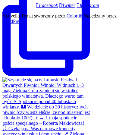
Facebook
Twitter
Instagram
Activello Temat stworzony przez
Colorlib
Napędzany przez
WordPress