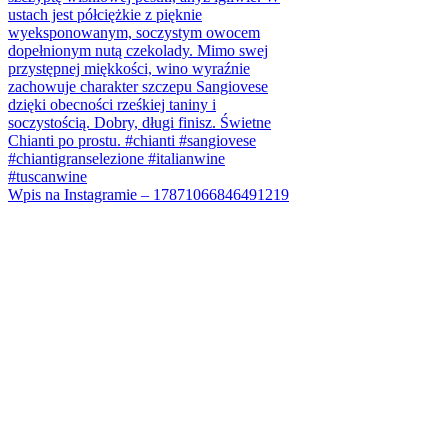
Wpis na Instagramie – 17871066846491219