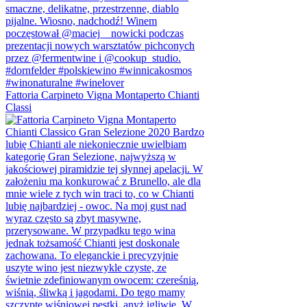
Fattoria Carpineto Vigna Montaperto Chianti
Classi