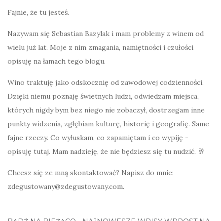
Fajnie, że tu jesteś.
Nazywam się Sebastian Bazylak i mam problemy z winem od
wielu już lat. Moje z nim zmagania, namiętności i czułości
opisuję na łamach tego blogu.
Wino traktuję jako odskocznię od zawodowej codzienności.
Dzięki niemu poznaję świetnych ludzi, odwiedzam miejsca,
których nigdy bym bez niego nie zobaczył, dostrzegam inne
punkty widzenia, zgłębiam kulturę, historię i geografię. Same
fajne rzeczy. Co wyłuskam, co zapamiętam i co wypiję -
opisuję tutaj. Mam nadzieję, że nie będziesz się tu nudzić. 🥂
Chcesz się ze mną skontaktować? Napisz do mnie:
zdegustowany@zdegustowany.com.