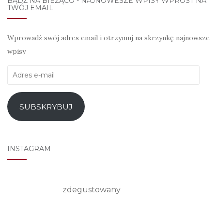
BĄDŹ NA BIEŻĄCO - NAJNOWESZE WPISY WPROST NA
TWÓJ EMAIL.
Wprowadź swój adres email i otrzymuj na skrzynkę najnowsze
wpisy
Adres
e-
mail
SUBSKRYBUJ
INSTAGRAM
zdegustowany