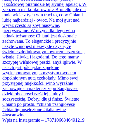
Wpis na Instagramie – 17871066846491219