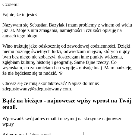
Czołem!
Fajnie, że tu jesteś.
Nazywam się Sebastian Bazylak i mam problemy z winem od wielu
już lat. Moje z nim zmagania, namiętności i czułości opisuję na
łamach tego blogu.
Wino traktuję jako odskocznię od zawodowej codzienności. Dzięki
niemu poznaję świetnych ludzi, odwiedzam miejsca, których nigdy
bym bez niego nie zobaczył, dostrzegam inne punkty widzenia,
zgłębiam kulturę, historię i geografię. Same fajne rzeczy. Co
wyłuskam, co zapamiętam i co wypiję - opisuję tutaj. Mam nadzieję,
że nie będziesz się tu nudzić. 🥂
Chcesz się ze mną skontaktować? Napisz do mnie:
zdegustowany@zdegustowany.com.
Bądź na bieżąco - najnowesze wpisy wprost na Twój
email.
Wprowadź swój adres email i otrzymuj na skrzynkę najnowsze
wpisy
Adres e-mail