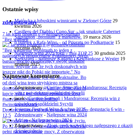
Ostatnie wpisy
Majówka z lubuskimi winnicami w Zielonej Górze
29
zdegustowany
kwietnia 2026
Casillero del Diablo i Cono Sur – jak smakuje Cabernet
7 lat temu pisałem o @gerhardwohlmuth
Sauvignon „premium” z marketów.
19 marca 2026
"Bez wątpien
6 butelek z Rafa-Wino – od Prioratu po Podkarpacie
15
stycznia 2026
Najlepsze wina 2025 roku – mój TOP 25
30 grudnia 2025
Szekszárd – najlepsze Kadarki i Kékfrankose z Węgier
19
grudnia 2025
Najnowsze komentarze
Zdegustowany
-
Cantine Settesoli i Mandrarossa: Recenzja
win z największej spółdzielni Sycylii
jacek
-
Cantine Settesoli i Mandrarossa: Recenzja win z
największej spółdzielni Sycylii
Jesienny Festiwal Wina Auchan 2025 - degustacja 6 win -
Drodzy, zmiana jest jedyną stałą w życiu. Po
Zdegustowany
-
Najlepsze wina 2024
12,5
Adrian
-
Najlepsze wina 2024
Zdegustowany
-
Złogi, czyli wszystkiego najlepszego z okazji
dziesięciolecia