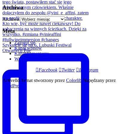
Archiwa
Archiwa
Meta
Zaloguj się
Szykujcie się na 6. Lubuski Festiwal
Kanał wpisów
Otwartych Piw
Kanał komentarzy
WordPress.org
Facebook
Twitter
Instagram
Activello Temat stworzony przez
Colorlib
Napędzany przez
WordPress