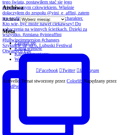
Archiwa
Archiwa
Meta
Zaloguj się
Szykujcie się na 6. Lubuski Festiwal
Kanał wpisów
Otwartych Piw
Kanał komentarzy
WordPress.org
Facebook
Twitter
Instagram
Activello Temat stworzony przez
Colorlib
Napędzany przez
WordPress