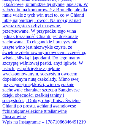
Wpis na Instagramie – 17871066846491219