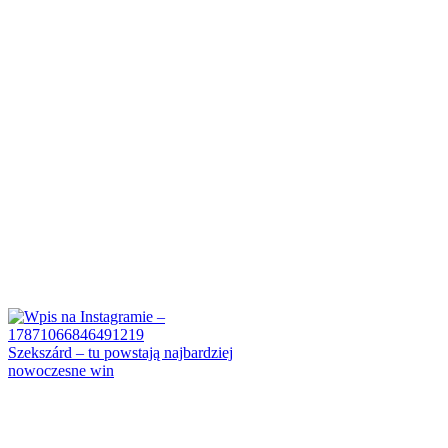
Szekszárd – tu powstają najbardziej
nowoczesne win