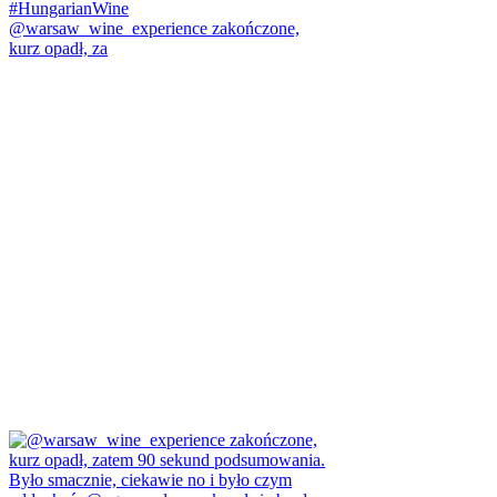
@warsaw_wine_experience zakończone,
kurz opadł, za