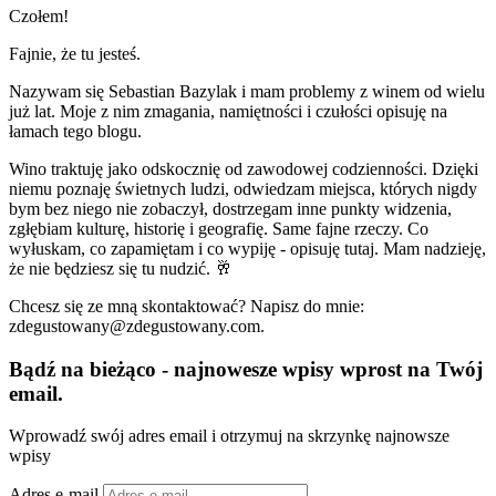
Czołem!
Fajnie, że tu jesteś.
Nazywam się Sebastian Bazylak i mam problemy z winem od wielu
już lat. Moje z nim zmagania, namiętności i czułości opisuję na
łamach tego blogu.
Wino traktuję jako odskocznię od zawodowej codzienności. Dzięki
niemu poznaję świetnych ludzi, odwiedzam miejsca, których nigdy
bym bez niego nie zobaczył, dostrzegam inne punkty widzenia,
zgłębiam kulturę, historię i geografię. Same fajne rzeczy. Co
wyłuskam, co zapamiętam i co wypiję - opisuję tutaj. Mam nadzieję,
że nie będziesz się tu nudzić. 🥂
Chcesz się ze mną skontaktować? Napisz do mnie:
zdegustowany@zdegustowany.com.
Bądź na bieżąco - najnowesze wpisy wprost na Twój
email.
Wprowadź swój adres email i otrzymuj na skrzynkę najnowsze
wpisy
Adres e-mail