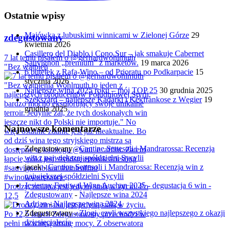
Ostatnie wpisy
Majówka z lubuskimi winnicami w Zielonej Górze
29
zdegustowany
kwietnia 2026
Casillero del Diablo i Cono Sur – jak smakuje Cabernet
7 lat temu pisałem o @gerhardwohlmuth
Sauvignon „premium” z marketów.
19 marca 2026
"Bez wątpien
6 butelek z Rafa-Wino – od Prioratu po Podkarpacie
15
stycznia 2026
Najlepsze wina 2025 roku – mój TOP 25
30 grudnia 2025
Szekszárd – najlepsze Kadarki i Kékfrankose z Węgier
19
grudnia 2025
Najnowsze komentarze
Zdegustowany
-
Cantine Settesoli i Mandrarossa: Recenzja
win z największej spółdzielni Sycylii
jacek
-
Cantine Settesoli i Mandrarossa: Recenzja win z
największej spółdzielni Sycylii
Jesienny Festiwal Wina Auchan 2025 - degustacja 6 win -
Drodzy, zmiana jest jedyną stałą w życiu. Po
Zdegustowany
-
Najlepsze wina 2024
12,5
Adrian
-
Najlepsze wina 2024
Zdegustowany
-
Złogi, czyli wszystkiego najlepszego z okazji
dziesięciolecia