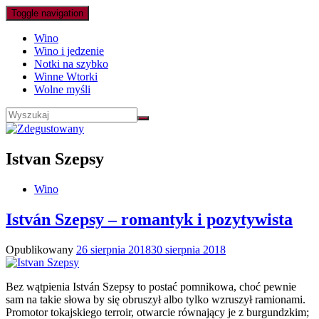
Toggle navigation
Wino
Wino i jedzenie
Notki na szybko
Winne Wtorki
Wolne myśli
Istvan Szepsy
Wino
István Szepsy – romantyk i pozytywista
Opublikowany
26 sierpnia 2018
30 sierpnia 2018
Bez wątpienia István Szepsy to postać pomnikowa, choć pewnie
sam na takie słowa by się obruszył albo tylko wzruszył ramionami.
Promotor tokajskiego terroir, otwarcie równający je z burgundzkim;