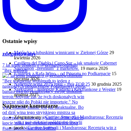
Ostatnie wpisy
Majówka z lubuskimi winnicami w Zielonej Górze
29
zdegustowany
kwietnia 2026
Casillero del Diablo i Cono Sur – jak smakuje Cabernet
7 lat temu pisałem o @gerhardwohlmuth
Sauvignon „premium” z marketów.
19 marca 2026
"Bez wątpien
6 butelek z Rafa-Wino – od Prioratu po Podkarpacie
15
stycznia 2026
Najlepsze wina 2025 roku – mój TOP 25
30 grudnia 2025
Szekszárd – najlepsze Kadarki i Kékfrankose z Węgier
19
grudnia 2025
Najnowsze komentarze
Zdegustowany
-
Cantine Settesoli i Mandrarossa: Recenzja
win z największej spółdzielni Sycylii
jacek
-
Cantine Settesoli i Mandrarossa: Recenzja win z