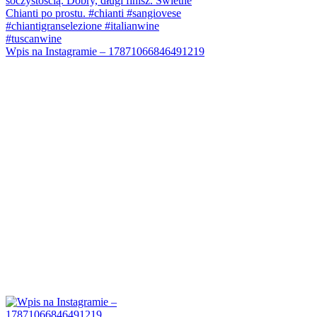
Wpis na Instagramie – 17871066846491219