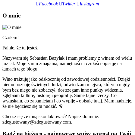
Facebook
Twitter
Instagram
O mnie
Czołem!
Fajnie, że tu jesteś.
Nazywam się Sebastian Bazylak i mam problemy z winem od wielu
już lat. Moje z nim zmagania, namiętności i czułości opisuję na
łamach tego blogu.
Wino traktuję jako odskocznię od zawodowej codzienności. Dzięki
niemu poznaję świetnych ludzi, odwiedzam miejsca, których nigdy
bym bez niego nie zobaczył, dostrzegam inne punkty widzenia,
zgłębiam kulturę, historię i geografię. Same fajne rzeczy. Co
wyłuskam, co zapamiętam i co wypiję - opisuję tutaj. Mam nadzieję,
że nie będziesz się tu nudzić. 🥂
Chcesz się ze mną skontaktować? Napisz do mnie:
zdegustowany@zdegustowany.com.
Bądź na bieżąco - najnowesze wpisy wprost na Twój