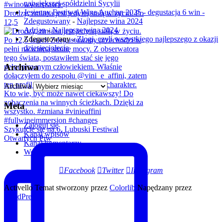
największej spółdzielni Sycylii
Jesienny Festiwal Wina Auchan 2025 - degustacja 6 win -
Drodzy, zmiana jest jedyną stałą w życiu. Po
Zdegustowany
-
Najlepsze wina 2024
12,5
Adrian
-
Najlepsze wina 2024
Zdegustowany
-
Złogi, czyli wszystkiego najlepszego z okazji
dziesięciolecia
Archiwa
Archiwa
Meta
Zaloguj się
Szykujcie się na 6. Lubuski Festiwal
Kanał wpisów
Otwartych Piw
Kanał komentarzy
WordPress.org
Facebook
Twitter
Instagram
Activello Temat stworzony przez
Colorlib
Napędzany przez
WordPress