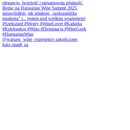
@warsaw_wine_experience zakończone,
kurz opadł, za